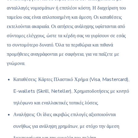
ανταλλαγές νομισμάτων ή επιπλέον κόστη. Η διαχείριση του
ταμείου σας είναι απλοποιημένη και άμεση. Οι καταθέσεις
εκτελούνται ακαριαία. Οι αιτήσεις ανάληψης υφίστανται από
σύντομες ελέγχους, ώστε τα κέρδη σας να γυρίσουν σε εσάς
το συντομότερο δυνατό. Όλα τα περιθώρια και πιθανά
προμήθειες αναγράφονται με σαφήνεια, για να παίζετε με
γνώμονα.
Καταθέσεις: Κάρτες Πλαστικό Χρήμα (Visa, Mastercard),
E-wallets (Skrill, Neteller), Χρηματοδοτήσεις με κινητό
τηλέφωνο και εναλλακτικές τοπικές λύσεις.
Αναλήψεις: Οι ίδιες ακριβώς επιλογές αξιοποιούνται
συνήθως για ανάληψη χρημάτων, με στόχο την άμεση
διεκπεραίωση και την ευκολία του πελάτη.