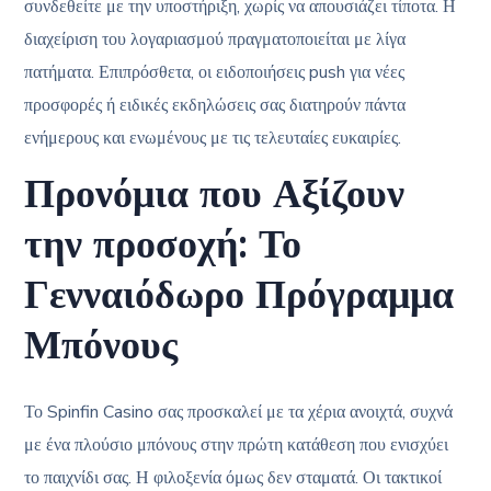
συνδεθείτε με την υποστήριξη, χωρίς να απουσιάζει τίποτα. Η
διαχείριση του λογαριασμού πραγματοποιείται με λίγα
πατήματα. Επιπρόσθετα, οι ειδοποιήσεις push για νέες
προσφορές ή ειδικές εκδηλώσεις σας διατηρούν πάντα
ενήμερους και ενωμένους με τις τελευταίες ευκαιρίες.
Προνόμια που Αξίζουν
την προσοχή: Το
Γενναιόδωρο Πρόγραμμα
Μπόνους
Το Spinfin Casino σας προσκαλεί με τα χέρια ανοιχτά, συχνά
με ένα πλούσιο μπόνους στην πρώτη κατάθεση που ενισχύει
το παιχνίδι σας. Η φιλοξενία όμως δεν σταματά. Οι τακτικοί