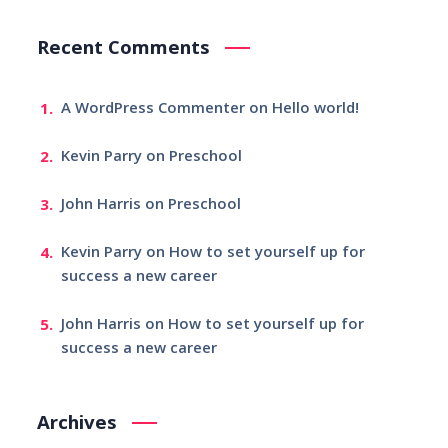
Recent Comments
A WordPress Commenter
on
Hello world!
Kevin Parry
on
Preschool
John Harris
on
Preschool
Kevin Parry
on
How to set yourself up for
success a new career
John Harris
on
How to set yourself up for
success a new career
Archives