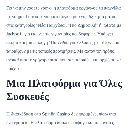
Για να μην χάσετε χρόνο, η πλατφόρμα οργάνωσε τα παιχνίδια
με νόημα. Γυρεύετε για κάτι συγκεκριμένο; Ρίξτε μια ματιά
στις κατηγορίες “Νέα Παιχνίδια”, “Πιο Δημοφιλή” ή “Slots με
Jackpot” για εκείνες τις γιγαντιαίες κερδοφορίες. Υπάρχει
ακόμα και μια επιλογή “Παιχνίδια για Ελλάδα”, με titles που
ταιριάζουν με τις τοπικές προτιμήσεις. Με αυτόν τον τρόπο,
ανακαλύπτετε γρήγορα αυτό που σας ταιριάζει και αρχίζετε να
παίζετε.
Μια Πλατφόρμα για Όλες
Συσκευές
Η διασκέδαση στο Spinfin Casino δεν παραμένει πίσω από
ένα γραφείο. Η πλατφόρμα δουλεύει άψογα και σε κινητές