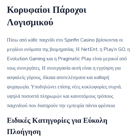
Κορυφαίοι Πάροχοι
Λογισμικού
Πίσω από κάθε παιχνίδι στο Spinfin Casino βρίσκονται οι
μεγάλοι ονόματα της βιομηχανίας. Η NetEnt, η Play’n GO, η
Evolution Gaming και η Pragmatic Play είναι μερικοί από
τους συνεργάτες. Η συνεργασία αυτή είναι η εγγύηση για
ασφαλείς γύρους, δίκαια αποτελέσματα και καθαρή
ψυχαγωγία. Υποδηλώνει επίσης νέες κυκλοφορίες συχνά,
υψηλά ποσοστά πληρωμών και καινοτόμους τρόπους
παιχνιδιού που διατηρούν την εμπειρία πάντα φρέσκια.
Ειδικές Κατηγορίες για Εύκολη
Πλοήγηση