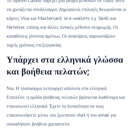
Το Spinfin Casino παρέχει μια γκάμα μεθόδων σε ευρώ, άνευ
να χρειάζεται συνάλλαγμα. Δημοφιλείς επιλογές θεωρούνται οι
κάρτες Visa και Mastercard, τα e-wallets π.χ. Skrill και
Neteller, επίσης και άλλες τοπικές μέθοδοι πληρωμής. Οι
καταθέσεις γίνονται αμέσως. Οι αναλήψεις παρουσιάζουν
ταχείς χρόνους επεξεργασίας.
Υπάρχει στα ελληνικά γλώσσα
και βοήθεια πελατών;
Ναι. Η πλατφόρμα λειτουργεί απόλυτα στα ελληνικά.
Επιπλέον, η ομάδα βοήθειας πελατών βρίσκεται διαθέσιμη και
επικοινωνεί ελληνικά. Έχετε τη δυνατότητα να τους
επικοινωνήσετε μέσω του ζωντανού chat ή του email για
οποιαδήποτε βοήθεια χρειαστείτε.