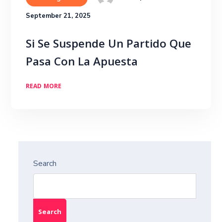
September 21, 2025
Si Se Suspende Un Partido Que
Pasa Con La Apuesta
READ MORE
Search
Search