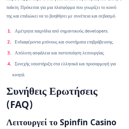
παίκτη. Πρόκειται για μια πλατφόρμα που γνωρίζει το κοινό
της και επιδιώκει να το βοηθήσει με συνέπεια και σεβασμό.
Αμέτρητα παιχνίδια από σημαντικούς developers.
Ενδιαφέροντα μπόνους και συστήματα επιβράβευσης.
Απόλυτη ασφάλεια και πιστοποίηση λειτουργίας.
Συνεχής υποστήριξη στα ελληνικά και προσαρμογή για
κινητά.
Συνήθεις Ερωτήσεις
(FAQ)
Λειτουργεί το Spinfin Casino