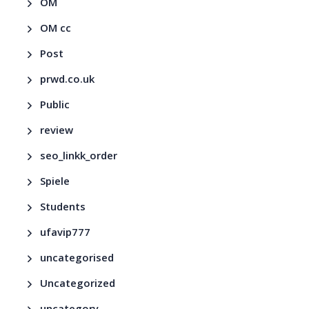
OM
OM cc
Post
prwd.co.uk
Public
review
seo_linkk_order
Spiele
Students
ufavip777
uncategorised
Uncategorized