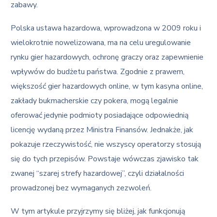
zabawy.
Polska ustawa hazardowa, wprowadzona w 2009 roku i
wielokrotnie nowelizowana, ma na celu uregulowanie
rynku gier hazardowych, ochronę graczy oraz zapewnienie
wpływów do budżetu państwa. Zgodnie z prawem,
większość gier hazardowych online, w tym kasyna online,
zakłady bukmacherskie czy pokera, mogą legalnie
oferować jedynie podmioty posiadające odpowiednią
licencję wydaną przez Ministra Finansów. Jednakże, jak
pokazuje rzeczywistość, nie wszyscy operatorzy stosują
się do tych przepisów. Powstaje wówczas zjawisko tak
zwanej “szarej strefy hazardowej”, czyli działalności
prowadzonej bez wymaganych zezwoleń.
W tym artykule przyjrzymy się bliżej, jak funkcjonują