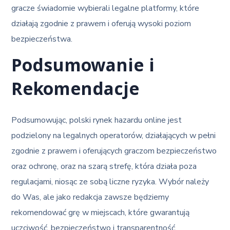
gracze świadomie wybierali legalne platformy, które
działają zgodnie z prawem i oferują wysoki poziom
bezpieczeństwa.
Podsumowanie i
Rekomendacje
Podsumowując, polski rynek hazardu online jest
podzielony na legalnych operatorów, działających w pełni
zgodnie z prawem i oferujących graczom bezpieczeństwo
oraz ochronę, oraz na szarą strefę, która działa poza
regulacjami, niosąc ze sobą liczne ryzyka. Wybór należy
do Was, ale jako redakcja zawsze będziemy
rekomendować grę w miejscach, które gwarantują
uczciwość, bezpieczeństwo i transparentność.