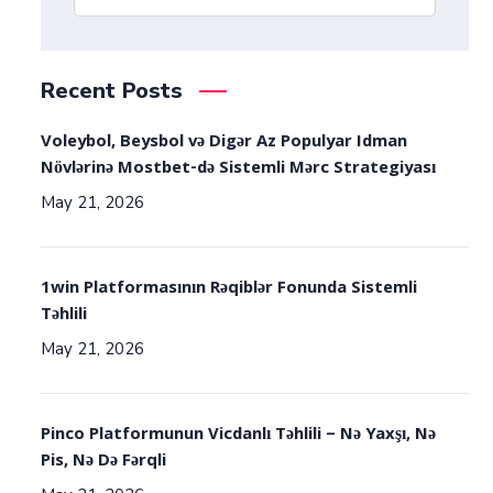
Recent Posts
Voleybol, Beysbol və Digər Az Populyar Idman
Növlərinə Mostbet-də Sistemli Mərc Strategiyası
May 21, 2026
1win Platformasının Rəqiblər Fonunda Sistemli
Təhlili
May 21, 2026
Pinco Platformunun Vicdanlı Təhlili – Nə Yaxşı, Nə
Pis, Nə Də Fərqli