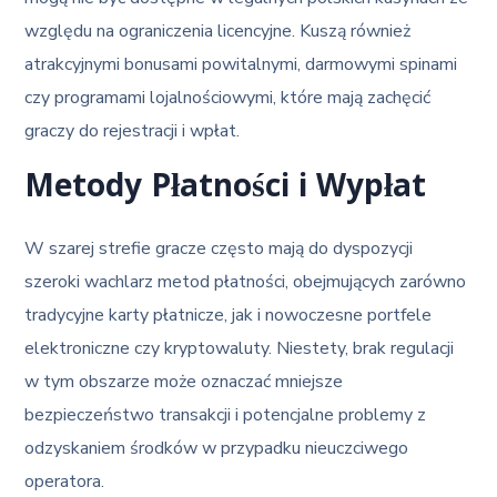
względu na ograniczenia licencyjne. Kuszą również
atrakcyjnymi bonusami powitalnymi, darmowymi spinami
czy programami lojalnościowymi, które mają zachęcić
graczy do rejestracji i wpłat.
Metody Płatności i Wypłat
W szarej strefie gracze często mają do dyspozycji
szeroki wachlarz metod płatności, obejmujących zarówno
tradycyjne karty płatnicze, jak i nowoczesne portfele
elektroniczne czy kryptowaluty. Niestety, brak regulacji
w tym obszarze może oznaczać mniejsze
bezpieczeństwo transakcji i potencjalne problemy z
odzyskaniem środków w przypadku nieuczciwego
operatora.