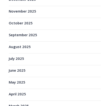
December 2025
November 2025
October 2025
September 2025
August 2025
July 2025
June 2025
May 2025
April 2025