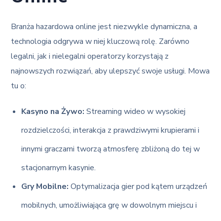
Branża hazardowa online jest niezwykle dynamiczna, a
technologia odgrywa w niej kluczową rolę. Zarówno
legalni, jak i nielegalni operatorzy korzystają z
najnowszych rozwiązań, aby ulepszyć swoje usługi. Mowa
tu o:
Kasyno na Żywo:
Streaming wideo w wysokiej
rozdzielczości, interakcja z prawdziwymi krupierami i
innymi graczami tworzą atmosferę zbliżoną do tej w
stacjonarnym kasynie.
Gry Mobilne:
Optymalizacja gier pod kątem urządzeń
mobilnych, umożliwiająca grę w dowolnym miejscu i