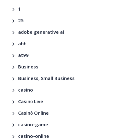
1
25
adobe generative ai
ahh
at99
Business
Business, Small Business
casino
Casinò Live
Casinò Online
casino-game
casino-online