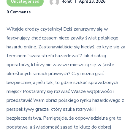
Rohit
April 23, 2026
Uncategorized
0 Comments
Witajcie drodzy czytelnicy! Dziś zanurzymy się w
fascynujący, choć czasem nieco zawiły świat polskiego
hazardu online. Zastanawialiście się kiedyś, co kryje się za
terminem “szara strefa hazardowa”? Jak działają
operatorzy, którzy nie zawsze mieszczą się w ściśle
określonych ramach prawnych? Czy można grać
bezpiecznie, a jeśli tak, to gdzie szukać sprawdzonych
miejsc? Postaramy się rozwiać Wasze wątpliwości i
przedstawić Wam obraz polskiego rynku hazardowego z
perspektywy gracza, który szuka rozrywki i
bezpieczeństwa. Pamiętajcie, że odpowiedzialna gra to
podstawa, a świadomość zasad to klucz do dobrej