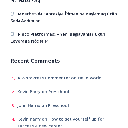
Pis, Nə Də Fərqli
Mostbet-də Fantaziya İdmanına Başlamaq üçün
Sadə Addımlar
Pinco Platforması – Yeni Başlayanlar Üçün
Leverage Nöqtələri
Recent Comments
A WordPress Commenter
on
Hello world!
Kevin Parry
on
Preschool
John Harris
on
Preschool
Kevin Parry
on
How to set yourself up for
success a new career