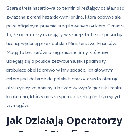
Szara strefa hazardowa to termin określający działalność
związaną z grami hazardowymi online, która odbywa się
poza oficjalnym, prawnie uregulowanym rynkiem. Oznacza
to, że operatorzy działający w szarej strefie nie posiadają
licencji wydanej przez polskie Ministerstwo Finansów.
Mogą to być zarówno zagraniczne firmy, które nie
ubiegają się o polskie zezwolenia, jak i podmioty
próbujące obejść prawo w inny sposób. Ich głównym
celem jest dotarcie do polskich graczy, często oferując
atrakcyjniejsze bonusy lub szerszy wybór gier niż legalni
konkurenci, którzy muszą spełniać szereg restrykcyjnych
wymogów.
Jak Działają Operatorzy