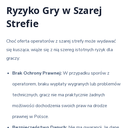
Ryzyko Gry w Szarej
Strefie
Choć oferta operatorów z szarej strefy może wydawać
się kusząca, wiąże się z nią szereg istotnych ryzyk dla
graczy:
Brak Ochrony Prawnej:
W przypadku sporów z
operatorem, braku wypłaty wygranych lub problemów
technicznych, gracz nie ma praktycznie żadnych
możliwości dochodzenia swoich praw na drodze
prawnej w Polsce.
Bezpieczeństwo Danych:
Nie ma gwarancji, że dane