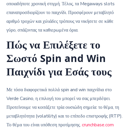
οποιαδήποτε χρονική στιγμή. Τέλος, τα Megaways slots
επαναπροσδιορίζουν το παιχνίδι. Προσφέρουν μεταβλητό
αριθμό τροχών και χιλιάδες τρόπους να νικήσετε σε κάθε
γύρο, σπάζοντας τα καθιερωμένα όρια.
Πώς να Επιλέξετε το
Σωστό Spin and Win
Παιχνίδι για Εσάς τους
Με τόσα διαφορετικά πολλά spin and win παιχνίδια στο
Verde Casino, η επιλογή του μπορεί να σας μπερδέψει.
Προτείνουμε να κοιτάξετε τρία ουσιώδη σημεία: το θέμα, τη
μεταβλητότητα (volatility) και το επίπεδο επιστροφής (RTP).
Το θέμα του είναι υπόθεση προτίμησης.
crunchbase.com