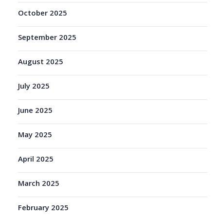
October 2025
September 2025
August 2025
July 2025
June 2025
May 2025
April 2025
March 2025
February 2025