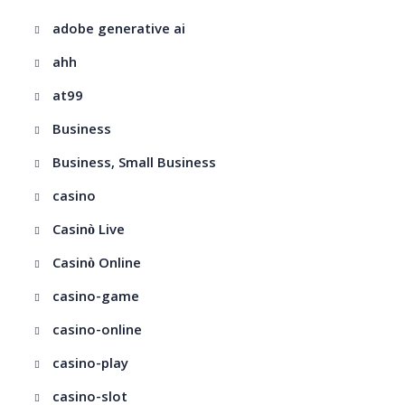
adobe generative ai
ahh
at99
Business
Business, Small Business
casino
Casinò Live
Casinò Online
casino-game
casino-online
casino-play
casino-slot