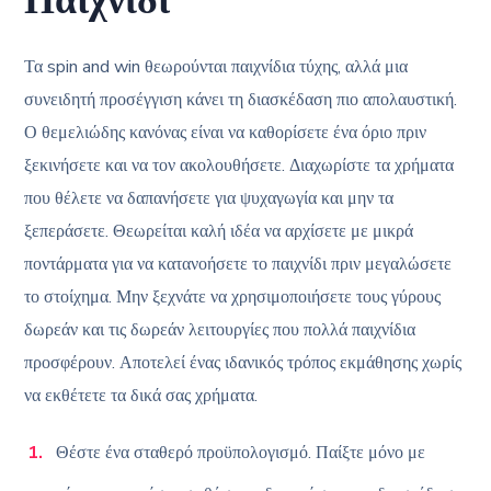
Παιχνίδι
Τα spin and win θεωρούνται παιχνίδια τύχης, αλλά μια
συνειδητή προσέγγιση κάνει τη διασκέδαση πιο απολαυστική.
Ο θεμελιώδης κανόνας είναι να καθορίσετε ένα όριο πριν
ξεκινήσετε και να τον ακολουθήσετε. Διαχωρίστε τα χρήματα
που θέλετε να δαπανήσετε για ψυχαγωγία και μην τα
ξεπεράσετε. Θεωρείται καλή ιδέα να αρχίσετε με μικρά
ποντάρματα για να κατανοήσετε το παιχνίδι πριν μεγαλώσετε
το στοίχημα. Μην ξεχνάτε να χρησιμοποιήσετε τους γύρους
δωρεάν και τις δωρεάν λειτουργίες που πολλά παιχνίδια
προσφέρουν. Αποτελεί ένας ιδανικός τρόπος εκμάθησης χωρίς
να εκθέτετε τα δικά σας χρήματα.
Θέστε ένα σταθερό προϋπολογισμό. Παίξτε μόνο με