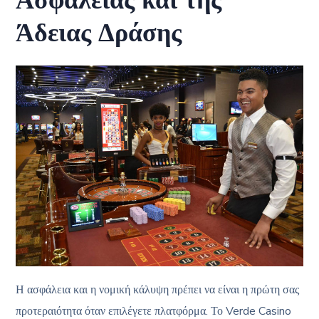
Ασφάλειας και της
Άδειας Δράσης
Η ασφάλεια και η νομική κάλυψη πρέπει να είναι η πρώτη σας
προτεραιότητα όταν επιλέγετε πλατφόρμα. Το Verde Casino