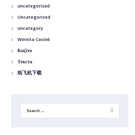
uncategorised
Uncategorized
uncategory
Winnita Casinò
Καζίνο
Текста
纸飞机下载