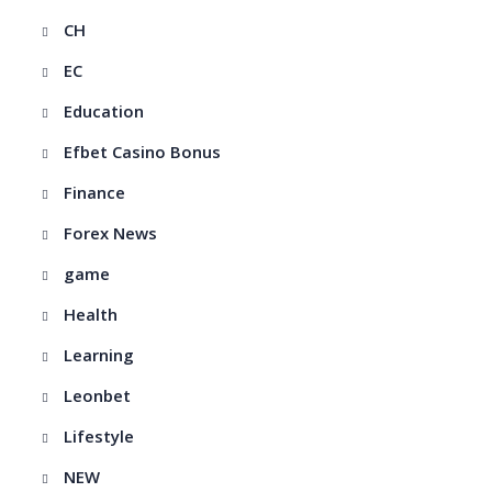
CH
EC
Education
Efbet Casino Bonus
Finance
Forex News
game
Health
Learning
Leonbet
Lifestyle
NEW