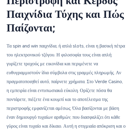
Περιστροφή και Κέρδος
Παιχνίδια Τύχης και Πώς
Παίζονται;
Τα spin and win παιχνίδια, ή απλά slots, είναι η βασική πέτρα
του ηλεκτρονικού τζόγου. Η φιλοσοφία τους είναι απλή:
γυρίζετε τροχούς με εικονίδια και περιμένετε να
ευθυγραμμιστούν ίδια σύμβολα στις γραμμές πληρωμής. Αν
πραγματοποιηθεί αυτό, παίρνετε χρήματα. Στο Verde Casino,
η εμπειρία είναι εντυπωσιακά εύκολη. Ορίζετε πόσα θα
ποντάρετε, πιέζετε ένα κουμπί και το αποτέλεσμα της
περιστροφής εμφανίζεται αμέσως. Όλα βασίζονται με βάση
έναν δημιουργό τυχαίων αριθμών, που διασφαλίζει ότι κάθε
γύρος είναι τυχαίο και δίκαιο. Αυτή η στιγμιαία απόκριση και ο