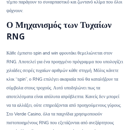
τέμπο παράγουν το συναρπαστικό και ζωντανό κλίμα που όλοι
ψάχνουν.
Ο Μηχανισμός των Τυχαίων
RNG
Κάθε έμπιστο spin and win φρουτάκι θεμελιώνεται στον
RNG. Αποτελεί για ένα προηγμένο πρόγραμμα που υπολογίζει
χιλιάδες σειρές τυχαίων αριθμών κάθε στιγμή. Μόλις κάνετε
κλικ “spin”, ο RNG επιλέγει ακαριαία πού θα καταλήξουν τα
σύμβολα στους τροχούς. Αυτό υποδηλώνει πως τα
αποτελέσματα είναι απόλυτα απρόβλεπτα. Κανείς δεν μπορεί
να τα αλλάξει, ούτε επηρεάζονται από προηγούμενους γύρους.
Στο Verde Casino, όλα τα παιχνίδια χρησιμοποιούν
πιστοποιημένους RNG που εξετάζονται από ανεξάρτητους