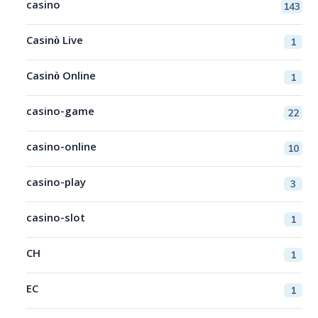
casino
143
Casinò Live
1
Casinò Online
1
casino-game
22
casino-online
10
casino-play
3
casino-slot
1
CH
1
EC
1