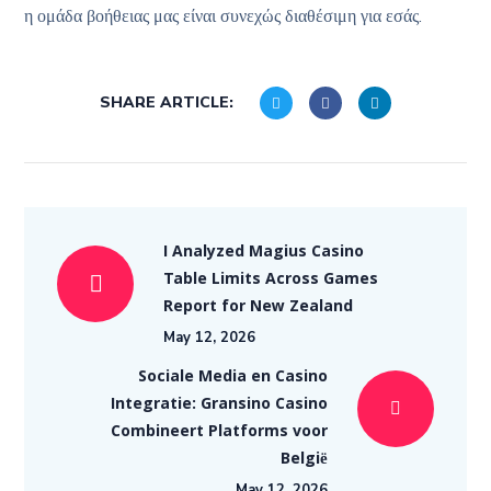
η ομάδα βοήθειας μας είναι συνεχώς διαθέσιμη για εσάς.
SHARE ARTICLE:
I Analyzed Magius Casino
Table Limits Across Games
Report for New Zealand
May 12, 2026
Sociale Media en Casino
Integratie: Gransino Casino
Combineert Platforms voor
België
May 12, 2026