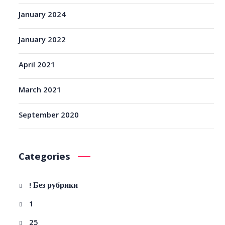
January 2024
January 2022
April 2021
March 2021
September 2020
Categories
! Без рубрики
1
25