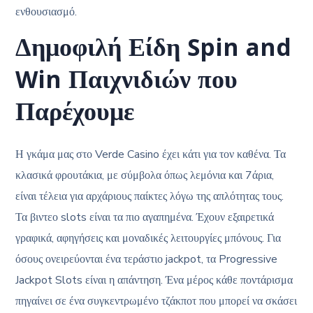
ενθουσιασμό.
Δημοφιλή Είδη Spin and
Win Παιχνιδιών που
Παρέχουμε
Η γκάμα μας στο Verde Casino έχει κάτι για τον καθένα. Τα
κλασικά φρουτάκια, με σύμβολα όπως λεμόνια και 7άρια,
είναι τέλεια για αρχάριους παίκτες λόγω της απλότητας τους.
Τα βιντεο slots είναι τα πιο αγαπημένα. Έχουν εξαιρετικά
γραφικά, αφηγήσεις και μοναδικές λειτουργίες μπόνους. Για
όσους ονειρεύονται ένα τεράστιο jackpot, τα Progressive
Jackpot Slots είναι η απάντηση. Ένα μέρος κάθε ποντάρισμα
πηγαίνει σε ένα συγκεντρωμένο τζάκποτ που μπορεί να σκάσει