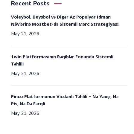
Recent Posts
Voleybol, Beysbol və Digər Az Populyar Idman
Növlərinə Mostbet-də Sistemli Mərc Strategiyası
May 21, 2026
1win Platformasının Rəqiblər Fonunda Sistemli
Təhlili
May 21, 2026
Pinco Platformunun Vicdanlı Təhlili – Nə Yaxşı, Nə
Pis, Nə Də Fərqli
May 21, 2026