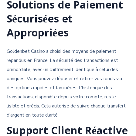
Solutions de Paiement
Sécurisées et
Appropriées
Goldenbet Casino a choisi des moyens de paiement
répandus en France. La sécurité des transactions est
primordiale, avec un chiffrement identique à celui des
banques. Vous pouvez déposer et retirer vos fonds via
des options rapides et familières. L’historique des
transactions, disponible depuis votre compte, reste
lisible et précis. Cela autorise de suivre chaque transfert
d’argent en toute clarté.
Support Client Réactive