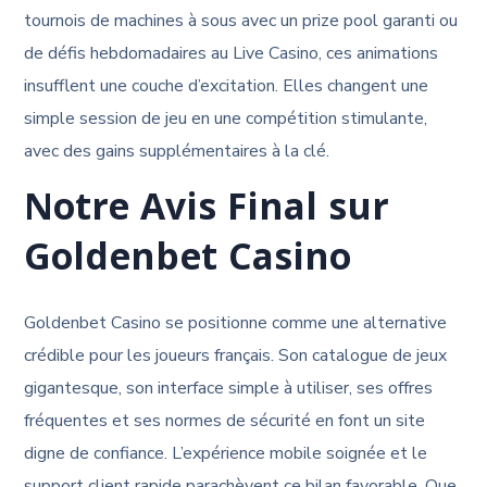
tournois de machines à sous avec un prize pool garanti ou
de défis hebdomadaires au Live Casino, ces animations
insufflent une couche d’excitation. Elles changent une
simple session de jeu en une compétition stimulante,
avec des gains supplémentaires à la clé.
Notre Avis Final sur
Goldenbet Casino
Goldenbet Casino se positionne comme une alternative
crédible pour les joueurs français. Son catalogue de jeux
gigantesque, son interface simple à utiliser, ses offres
fréquentes et ses normes de sécurité en font un site
digne de confiance. L’expérience mobile soignée et le
support client rapide parachèvent ce bilan favorable. Que