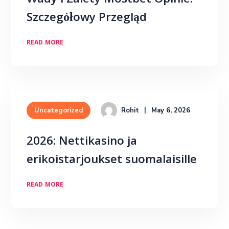
Wady i Zalety Mostbet Opinie:
Szczegółowy Przegląd
READ MORE
Rohit
May 6, 2026
Uncategorized
2026: Nettikasino ja
erikoistarjoukset suomalaisille
READ MORE