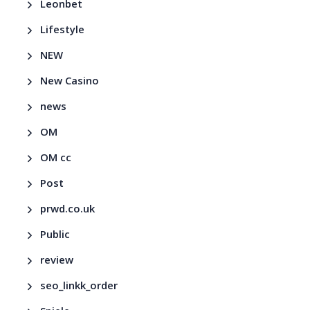
Leonbet
Lifestyle
NEW
New Casino
news
OM
OM cc
Post
prwd.co.uk
Public
review
seo_linkk_order