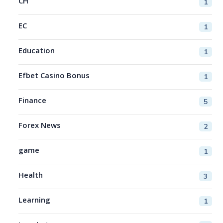
CH
1
EC
1
Education
1
Efbet Casino Bonus
1
Finance
5
Forex News
2
game
1
Health
3
Learning
1