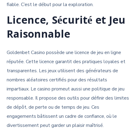
fiable. C’est le début pour la exploration.
Licence, Sécurité et Jeu
Raisonnable
Goldenbet Casino possède une licence de jeu en ligne
réputée. Cette licence garantit des pratiques loyales et
transparentes. Les jeux utilisent des générateurs de
nombres aléatoires certifiés pour des résultats
impartiaux. Le casino promeut aussi une politique de jeu
responsable. Il propose des outils pour définir des limites
de dépôt, de perte ou de temps de jeu. Ces
engagements bâtissent un cadre de confiance, où le
divertissement peut garder un plaisir maîtrisé.