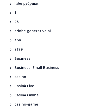
! Без рубрики
1
25
adobe generative ai
ahh
at99
Business
Business, Small Business
casino
Casinò Live
Casinò Online
casino-game