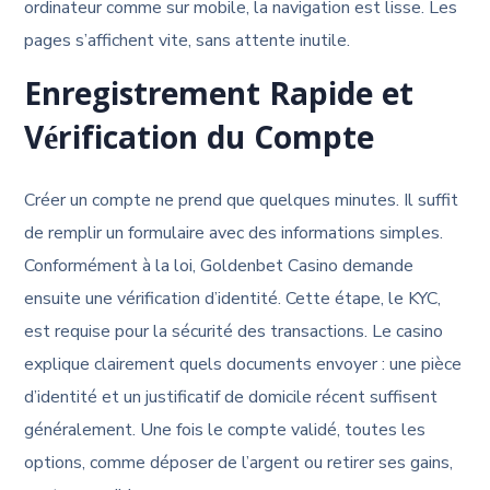
ordinateur comme sur mobile, la navigation est lisse. Les
pages s’affichent vite, sans attente inutile.
Enregistrement Rapide et
Vérification du Compte
Créer un compte ne prend que quelques minutes. Il suffit
de remplir un formulaire avec des informations simples.
Conformément à la loi, Goldenbet Casino demande
ensuite une vérification d’identité. Cette étape, le KYC,
est requise pour la sécurité des transactions. Le casino
explique clairement quels documents envoyer : une pièce
d’identité et un justificatif de domicile récent suffisent
généralement. Une fois le compte validé, toutes les
options, comme déposer de l’argent ou retirer ses gains,