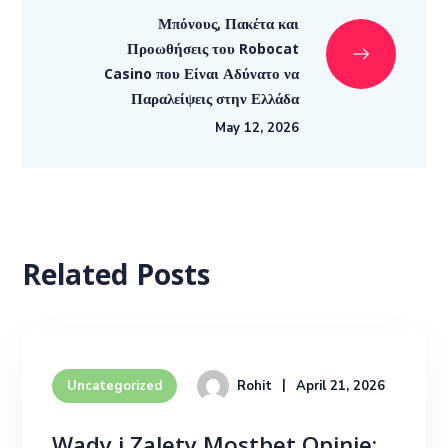
Μπόνους, Πακέτα και
Προωθήσεις του Robocat
Casino που Είναι Αδύνατο να
Παραλείψεις στην Ελλάδα
May 12, 2026
Related Posts
Rohit
April 21, 2026
Uncategorized