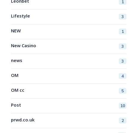
Leonbet
1
Lifestyle
3
NEW
1
New Casino
3
news
3
OM
4
OM cc
5
Post
10
prwd.co.uk
2