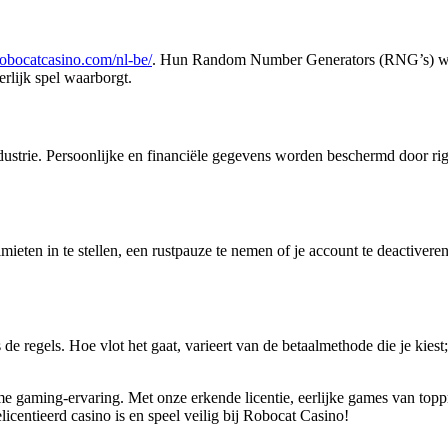
rrobocatcasino.com/nl-be/
. Hun Random Number Generators (RNG’s) worde
rlijk spel waarborgt.
dustrie. Persoonlijke en financiële gegevens worden beschermd door ri
eten in te stellen, een rustpauze te nemen of je account te deactiveren. 
e regels. Hoe vlot het gaat, varieert van de betaalmethode die je kiest;
 gaming-ervaring. Met onze erkende licentie, eerlijke games van toppro
elicentieerd casino is en speel veilig bij Robocat Casino!