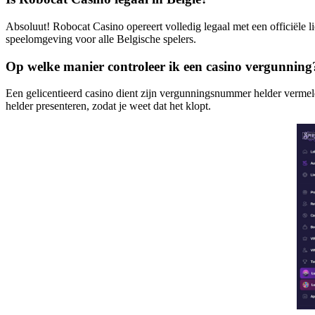
Absoluut! Robocat Casino opereert volledig legaal met een officiële 
speelomgeving voor alle Belgische spelers.
Op welke manier controleer ik een casino vergunning
Een gelicentieerd casino dient zijn vergunningsnummer helder verm
helder presenteren, zodat je weet dat het klopt.