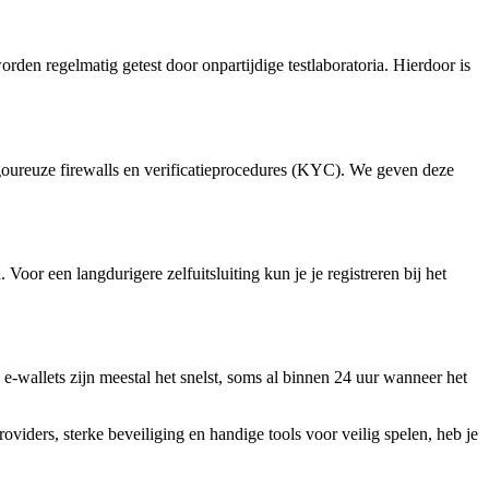
n regelmatig getest door onpartijdige testlaboratoria. Hierdoor is
goureuze firewalls en verificatieprocedures (KYC). We geven deze
Voor een langdurigere zelfuitsluiting kun je je registreren bij het
 e-wallets zijn meestal het snelst, soms al binnen 24 uur wanneer het
viders, sterke beveiliging en handige tools voor veilig spelen, heb je