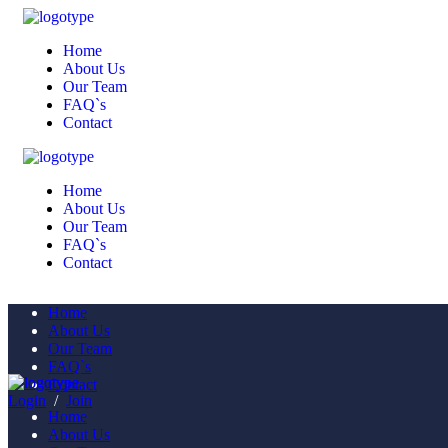
Home
About Us
Our Team
FAQ`s
Contact
Home
About Us
Our Team
FAQ`s
Contact
Home
About Us
Our Team
FAQ`s
Contact
Login
/
Join
Home
About Us