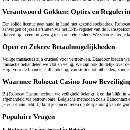
Verantwoord Gokken: Opties en Reguleri
Een solide licentie gaat hand in hand met gezond spelgedrag. Robocat
aanvragen of jezelf afsluiten via het EPIS-register van de Kansspelco
floreert op in een omgeving met concrete kaders. We staan achter je
Open en Zekere Betaalmogelijkheden
Veilige transacties zijn cruciaal voor vertrouwen. Daardoor bieden w
transactie behandelen we vlot en veilig. We zijn ook duidelijk over de
zorgt voor de financiële afhandeling, van storten tot uitbetalen, zond
Waarmee Robocat Casino Jouw Beveiligi
Bij Robocat Casino hechten we veiligheid belangrijk en dat blijkt in 
afgehandeld via betrouwbare, Belgische methoden zoals Bancontact en P
je er last van hebt. Jij kunt je concentreren op de spanning van de 
Populaire Vragen
Is Robocat Casino legaal in België?