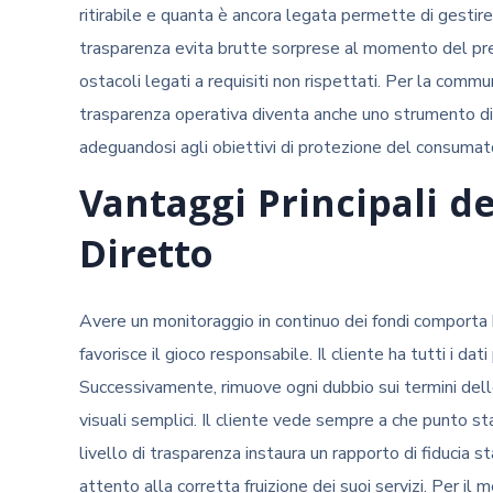
ritirabile e quanta è ancora legata permette di gestire
trasparenza evita brutte sorprese al momento del pre
ostacoli legati a requisiti non rispettati. Per la commu
trasparenza operativa diventa anche uno strumento di p
adeguandosi agli obiettivi di protezione del consumat
Vantaggi Principali d
Diretto
Avere un monitoraggio in continuo dei fondi comporta be
favorisce il gioco responsabile. Il cliente ha tutti i d
Successivamente, rimuove ogni dubbio sui termini del
visuali semplici. Il cliente vede sempre a che punto st
livello di trasparenza instaura un rapporto di fiducia s
attento alla corretta fruizione dei suoi servizi. Per il