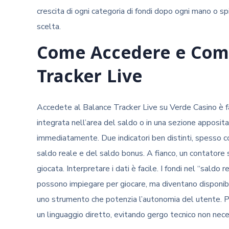
crescita di ogni categoria di fondi dopo ogni mano o sp
scelta.
Come Accedere e Comp
Tracker Live
Accedete al Balance Tracker Live su Verde Casino è faci
integrata nell’area del saldo o in una sezione apposita 
immediatamente. Due indicatori ben distinti, spesso c
saldo reale e del saldo bonus. A fianco, un contatore 
giocata. Interpretare i dati è facile. I fondi nel “saldo
possono impiegare per giocare, ma diventano disponibil
uno strumento che potenzia l’autonomia del utente. Per
un linguaggio diretto, evitando gergo tecnico non nece