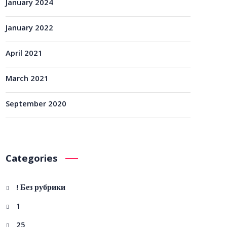
January 2024
January 2022
April 2021
March 2021
September 2020
Categories
! Без рубрики
1
25