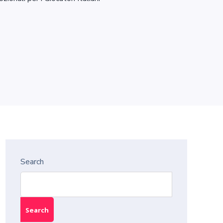
Search
Search