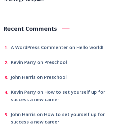
Leverage Nöqtələri
Recent Comments
A WordPress Commenter
on
Hello world!
Kevin Parry
on
Preschool
John Harris
on
Preschool
Kevin Parry
on
How to set yourself up for
success a new career
John Harris
on
How to set yourself up for
success a new career