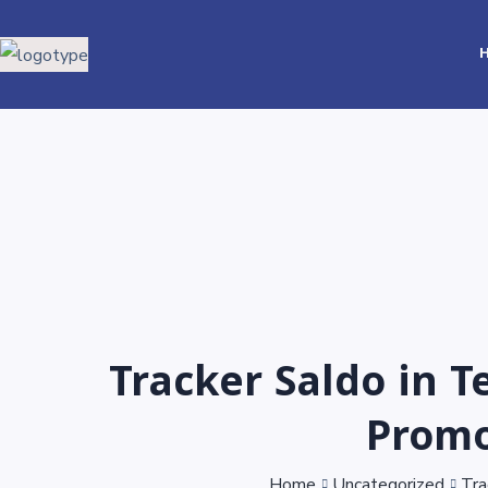
Tracker Saldo in 
Promoz
Home
Uncategorized
Trac