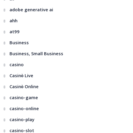
adobe generative ai
ahh
at99
Business
Business, Small Business
casino
Casinò Live
Casinò Online
casino-game
casino-online
casino-play
casino-slot