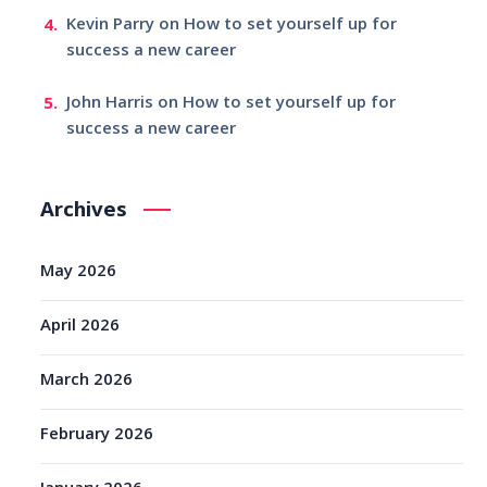
Kevin Parry
on
How to set yourself up for
success a new career
John Harris
on
How to set yourself up for
success a new career
Archives
May 2026
April 2026
March 2026
February 2026