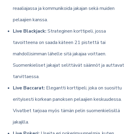
reaaliajassa ja kommunikoida jakajan sekä muiden
pelaajien kanssa.
Live Blackjack:
Strateginen korttipeli, jossa
tavoitteena on saada käteen 21 pistettä tai
mahdollisimman lähelle sitä jakajaa voittaen.
Suomenkieliset jakajat selittävät säännöt ja auttavat
tarvittaessa.
Live Baccarat:
Elegantti korttipeli, joka on suosittu
erityisesti korkean panoksen pelaajien keskuudessa.
Vivatbet tarjoaa myös tämän pelin suomenkielisillä
jakajilla.
Live Pokeri:
Useita eri pokerimuunnelmia, kuten