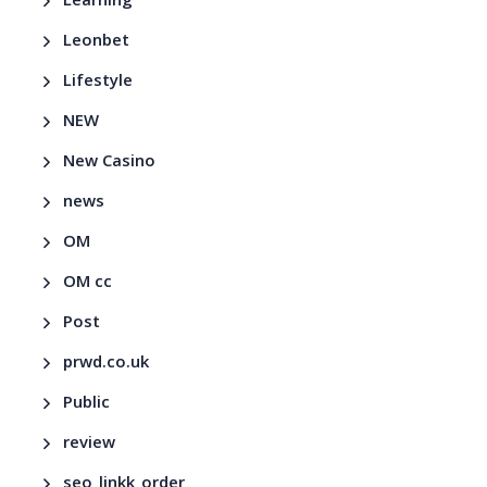
Learning
Leonbet
Lifestyle
NEW
New Casino
news
OM
OM cc
Post
prwd.co.uk
Public
review
seo_linkk_order