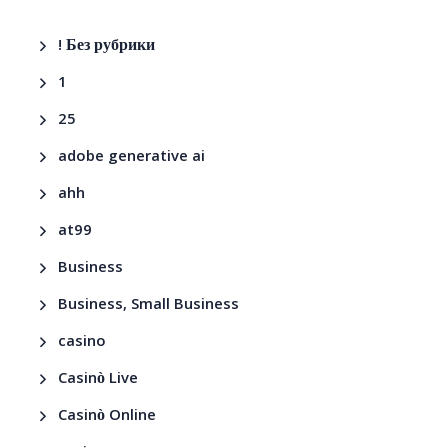
! Без рубрики
1
25
adobe generative ai
ahh
at99
Business
Business, Small Business
casino
Casinò Live
Casinò Online