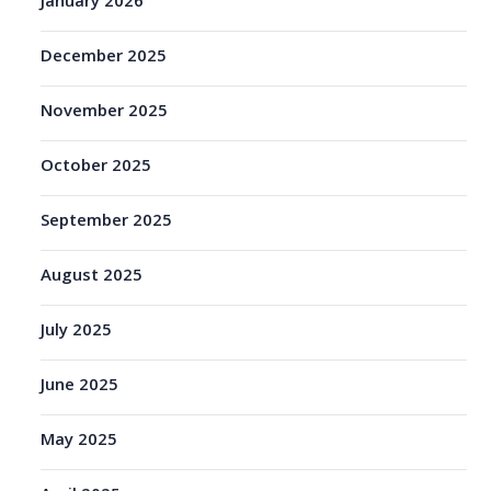
January 2026
December 2025
November 2025
October 2025
September 2025
August 2025
July 2025
June 2025
May 2025