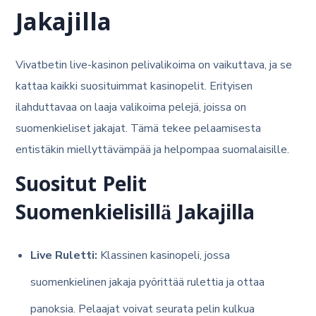
Jakajilla
Vivatbetin live-kasinon pelivalikoima on vaikuttava, ja se
kattaa kaikki suosituimmat kasinopelit. Erityisen
ilahduttavaa on laaja valikoima pelejä, joissa on
suomenkieliset jakajat. Tämä tekee pelaamisesta
entistäkin miellyttävämpää ja helpompaa suomalaisille.
Suositut Pelit
Suomenkielisillä Jakajilla
Live Ruletti:
Klassinen kasinopeli, jossa
suomenkielinen jakaja pyörittää rulettia ja ottaa
panoksia. Pelaajat voivat seurata pelin kulkua