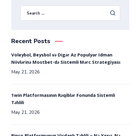
Recent Posts
Voleybol, Beysbol və Digər Az Populyar Idman
Növlərinə Mostbet-də Sistemli Mərc Strategiyası
May 21, 2026
1win Platformasının Rəqiblər Fonunda Sistemli
Təhlili
May 21, 2026