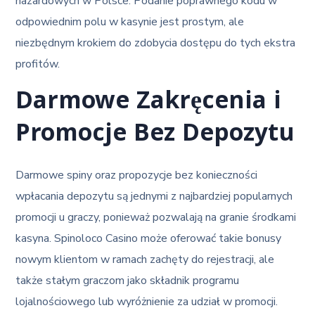
hazardowych w Polsce. Podanie poprawnego kodu w
odpowiednim polu w kasynie jest prostym, ale
niezbędnym krokiem do zdobycia dostępu do tych ekstra
profitów.
Darmowe Zakręcenia i
Promocje Bez Depozytu
Darmowe spiny oraz propozycje bez konieczności
wpłacania depozytu są jednymi z najbardziej popularnych
promocji u graczy, ponieważ pozwalają na granie środkami
kasyna. Spinoloco Casino może oferować takie bonusy
nowym klientom w ramach zachęty do rejestracji, ale
także stałym graczom jako składnik programu
lojalnościowego lub wyróżnienie za udział w promocji.