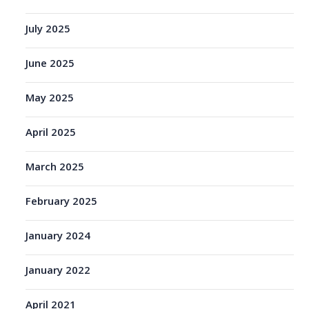
July 2025
June 2025
May 2025
April 2025
March 2025
February 2025
January 2024
January 2022
April 2021