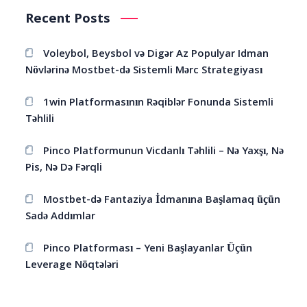
Recent Posts
Voleybol, Beysbol və Digər Az Populyar Idman
Növlərinə Mostbet-də Sistemli Mərc Strategiyası
1win Platformasının Rəqiblər Fonunda Sistemli
Təhlili
Pinco Platformunun Vicdanlı Təhlili – Nə Yaxşı, Nə
Pis, Nə Də Fərqli
Mostbet-də Fantaziya İdmanına Başlamaq üçün
Sadə Addımlar
Pinco Platforması – Yeni Başlayanlar Üçün
Leverage Nöqtələri