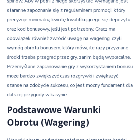
spinów. Aby w pełni z niego skorzystać, wymagane jest
staranne zapoznanie się z regulaminem promocji, który
precyzuje minimalną kwotę kwalifikującego się depozytu
oraz kod bonusowy, jeśli jest potrzebny. Gracz ma
obowiązek również zwrócić uwagę na wagering, czyli
wymóg obrotu bonusem, który mówi, ile razy przyznane
środki trzeba przegrać przez gry, zanim będą wypłacalne.
Przemyślane zaplanowanie gry z wykorzystaniem bonusu
może bardzo zwiększyć czas rozgrywki i zwiększyć
szanse na zdobycie sukcesu, co jest mocny fundament dla
dalszej przygody w kasynie.
Podstawowe Warunki
Obrotu (Wagering)