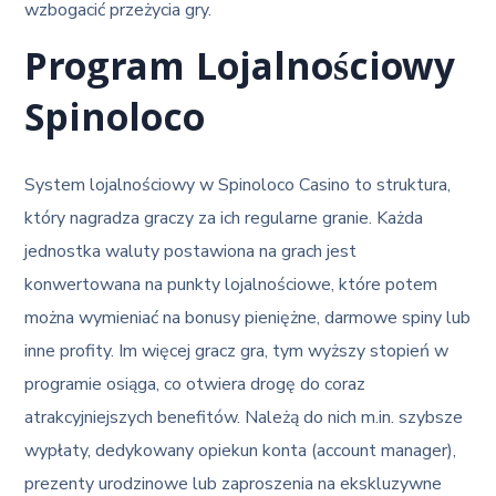
wzbogacić przeżycia gry.
Program Lojalnościowy
Spinoloco
System lojalnościowy w Spinoloco Casino to struktura,
który nagradza graczy za ich regularne granie. Każda
jednostka waluty postawiona na grach jest
konwertowana na punkty lojalnościowe, które potem
można wymieniać na bonusy pieniężne, darmowe spiny lub
inne profity. Im więcej gracz gra, tym wyższy stopień w
programie osiąga, co otwiera drogę do coraz
atrakcyjniejszych benefitów. Należą do nich m.in. szybsze
wypłaty, dedykowany opiekun konta (account manager),
prezenty urodzinowe lub zaproszenia na ekskluzywne