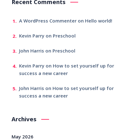
Recent Comments
A WordPress Commenter
on
Hello world!
Kevin Parry
on
Preschool
John Harris
on
Preschool
Kevin Parry
on
How to set yourself up for
success a new career
John Harris
on
How to set yourself up for
success a new career
Archives
May 2026