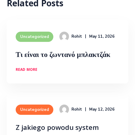
Related Posts
Rohit
May 11, 2026
Uncategorized
Τι είναι το ζωντανό μπλακτζάκ
READ MORE
Rohit
May 12, 2026
Uncategorized
Z jakiego powodu system