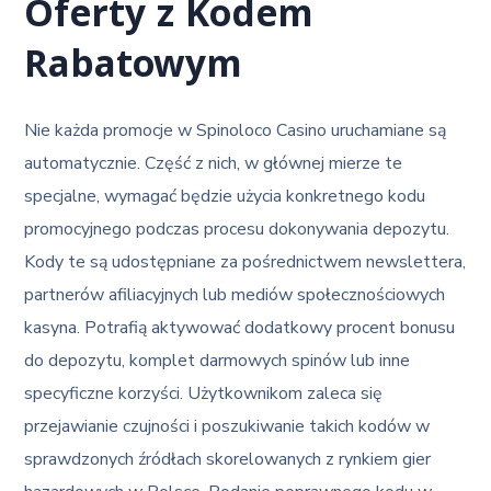
Oferty z Kodem
Rabatowym
Nie każda promocje w Spinoloco Casino uruchamiane są
automatycznie. Część z nich, w głównej mierze te
specjalne, wymagać będzie użycia konkretnego kodu
promocyjnego podczas procesu dokonywania depozytu.
Kody te są udostępniane za pośrednictwem newslettera,
partnerów afiliacyjnych lub mediów społecznościowych
kasyna. Potrafią aktywować dodatkowy procent bonusu
do depozytu, komplet darmowych spinów lub inne
specyficzne korzyści. Użytkownikom zaleca się
przejawianie czujności i poszukiwanie takich kodów w
sprawdzonych źródłach skorelowanych z rynkiem gier