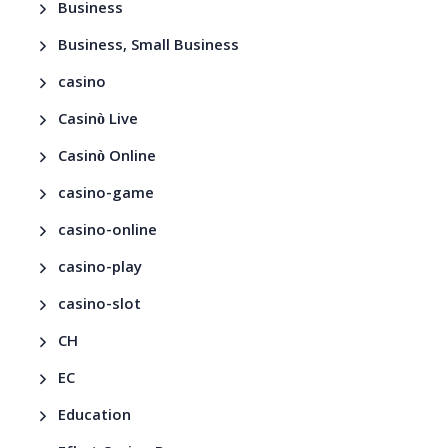
Business
Business, Small Business
casino
Casinò Live
Casinò Online
casino-game
casino-online
casino-play
casino-slot
CH
EC
Education