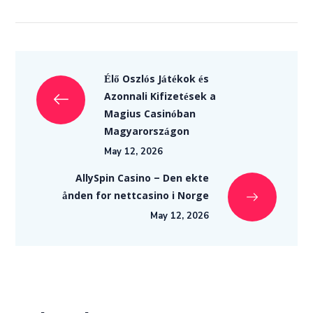
Élő Oszlós Játékok és
Azonnali Kifizetések a
Magius Casinóban
Magyarországon
May 12, 2026
AllySpin Casino – Den ekte
ånden for nettcasino i Norge
May 12, 2026