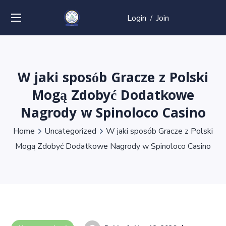
Login
Join
/
W jaki sposób Gracze z Polski
Mogą Zdobyć Dodatkowe
Nagrody w Spinoloco Casino
Home
Uncategorized
W jaki sposób Gracze z Polski
Mogą Zdobyć Dodatkowe Nagrody w Spinoloco Casino