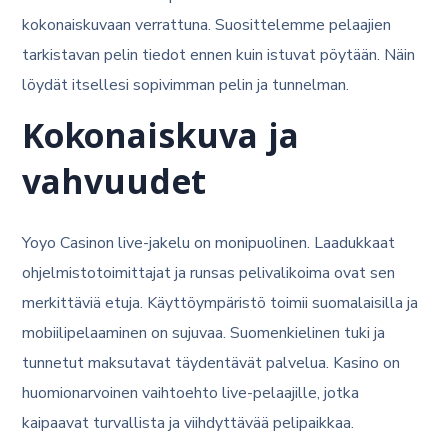
kokonaiskuvaan verrattuna. Suosittelemme pelaajien
tarkistavan pelin tiedot ennen kuin istuvat pöytään. Näin
löydät itsellesi sopivimman pelin ja tunnelman.
Kokonaiskuva ja
vahvuudet
Yoyo Casinon live-jakelu on monipuolinen. Laadukkaat
ohjelmistotoimittajat ja runsas pelivalikoima ovat sen
merkittäviä etuja. Käyttöympäristö toimii suomalaisilla ja
mobiilipelaaminen on sujuvaa. Suomenkielinen tuki ja
tunnetut maksutavat täydentävät palvelua. Kasino on
huomionarvoinen vaihtoehto live-pelaajille, jotka
kaipaavat turvallista ja viihdyttävää pelipaikkaa.