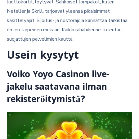
luottokortit, löytyvät. Sähköiset lompakot, kuten
Neteller ja Skrill, tarjoavat yleensä pikaisimmat
käsittelyajat. Sijoitus- ja nostorajoja kannattaa tarkistaa
omien tarpeiden mukaan. Kaikki rahaliikenne toteutuu
suojattujen palvelimien kautta.
Usein kysytyt
Voiko Yoyo Casinon live-
jakelu saatavana ilman
rekisteröitymistä?