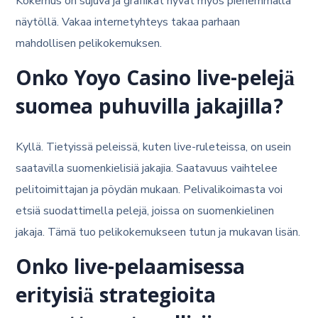
Kokemus on sujuva ja grafiikat hyvät myös pienemmällä
näytöllä. Vakaa internetyhteys takaa parhaan
mahdollisen pelikokemuksen.
Onko Yoyo Casino live-pelejä
suomea puhuvilla jakajilla?
Kyllä. Tietyissä peleissä, kuten live-ruleteissa, on usein
saatavilla suomenkielisiä jakajia. Saatavuus vaihtelee
pelitoimittajan ja pöydän mukaan. Pelivalikoimasta voi
etsiä suodattimella pelejä, joissa on suomenkielinen
jakaja. Tämä tuo pelikokemukseen tutun ja mukavan lisän.
Onko live-pelaamisessa
erityisiä strategioita