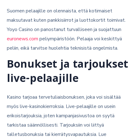
Suomen pelaajille on olennaista, että kotimaiset
maksutavat kuten pankkisiirrot ja luottokortit toimivat.
Yoyo Casino on panostanut turvalliseen ja suojattuun
euronews.com
peliympäristöön. Pelaaja voi keskittyä
peliin, eikä tarvitse huolehtia teknisistä ongelmista.
Bonukset ja tarjoukset
live-pelaajille
Kasino tarjoaa tervetuliaisbonuksen, joka voi sisältää
myös live-kasinokierroksia. Live-pelaajille on usein
erikoistarjouksia, joten kampanjasivustoa on syytä
tarkistaa säännöllisesti. Tarjouksiin voi liittyä
talletusbonuksia tai kierrätysvapautuksia. Lue