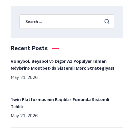
Recent Posts
Voleybol, Beysbol və Digər Az Populyar Idman
Növlərinə Mostbet-də Sistemli Mərc Strategiyası
May 21, 2026
1win Platformasının Rəqiblər Fonunda Sistemli
Təhlili
May 21, 2026