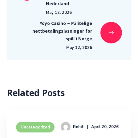
Nederland
May 12, 2026
Yoyo Casino – Pålitelige
nettbetalingsløsninger for
spill i Norge
May 12, 2026
Related Posts
Rohit
April 20, 2026
Uncategorized