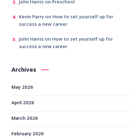
John Harris
on
Preschool
Kevin Parry
on
How to set yourself up for
success a new career
John Harris
on
How to set yourself up for
success a new career
Archives
May 2026
April 2026
March 2026
February 2026