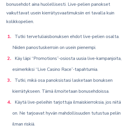
bonusehdot aina huolellisesti. Live-pelien panokset
vaikuttavat usein kierrätysvaatimuksiin eri tavalla kuin
kolikkopelien.
Tutki tervetuliaisbonuksen ehdot live-pelien osalta.
Niiden panostuskerroin on usein pienempi.
Käy läpi “Promotions”-osiosta uusia live-kampanjoita,
esimerkiksi “Live Casino Race”-tapahtumia.
Tutki, mikä osa panoksistasi lasketaan bonuksen
kierrätykseen. Tämä ilmoitetaan bonusehdoissa.
Käytä live-peleihin tarjottuja ilmaiskierroksia, jos niitä
on. Ne tarjoavat hyvän mahdollisuuden tutustua peliin
ilman riskiä.