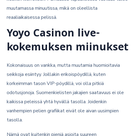
muutamassa minuutissa, mikä on oleellista
reaaliaikaisessa pelissä.
Yoyo Casinon live-
kokemuksen miinukset
Kokonaisuus on vankka, mutta muutamia huomioitavia
seikkoja esiintyy. Joillakin erikoispöydillä, kuten
korkeimman tason VIP-pöydillä, voi olla pitkiä
odotusjonoja. Suomenkielisten jakajien saatavuus ei ole
kaikissa peleissä yhtä hyvällä tasolla. Joidenkin
vanhempien pelien grafiikat eivät ole aivan uusimpien
tasolla.
Nämä ovat kuitenkin pieniä asioita suureen