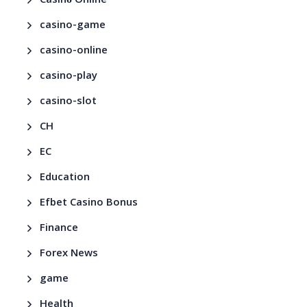
Casinò Online
casino-game
casino-online
casino-play
casino-slot
CH
EC
Education
Efbet Casino Bonus
Finance
Forex News
game
Health