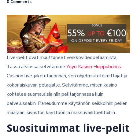
0 Comments
Live-pelit ovat muuttaneet verkkovideopelaamista.
Tässä arviossa selvitämme
Yoyo Kasino Huippubonus
Casinon live-jakelutarjonnan, sen ohjelmistotoimittajat ja
kokonaiskuvan pelaajalle. Selvitämme, miten kasino
kohtelee suomalaisia niin pelitarjonnassa kuin
palvelussakin. Paneudumme käytännön seikkoihin: pelien
määrään, sivuston käyttöön ja maksuvaihtoehtoihin.
Suosituimmat live-pelit