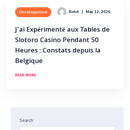
Rohit
May 12, 2026
Uncategorized
J’ai Expérimenté aux Tables de
Slotoro Casino Pendant 50
Heures : Constats depuis la
Belgique
READ MORE
Search