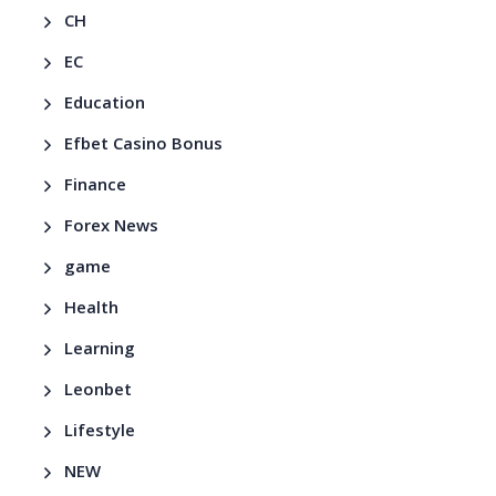
CH
EC
Education
Efbet Casino Bonus
Finance
Forex News
game
Health
Learning
Leonbet
Lifestyle
NEW