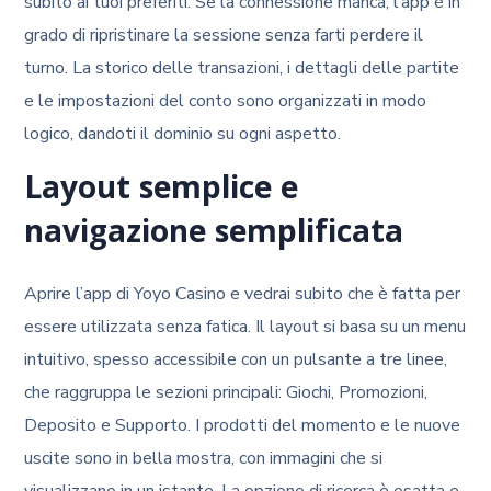
subito ai tuoi preferiti. Se la connessione manca, l’app è in
grado di ripristinare la sessione senza farti perdere il
turno. La storico delle transazioni, i dettagli delle partite
e le impostazioni del conto sono organizzati in modo
logico, dandoti il dominio su ogni aspetto.
Layout semplice e
navigazione semplificata
Aprire l’app di Yoyo Casino e vedrai subito che è fatta per
essere utilizzata senza fatica. Il layout si basa su un menu
intuitivo, spesso accessibile con un pulsante a tre linee,
che raggruppa le sezioni principali: Giochi, Promozioni,
Deposito e Supporto. I prodotti del momento e le nuove
uscite sono in bella mostra, con immagini che si
visualizzano in un istante. La opzione di ricerca è esatta e