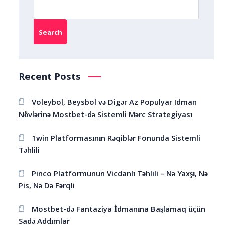
Search
Recent Posts
Voleybol, Beysbol və Digər Az Populyar Idman
Növlərinə Mostbet-də Sistemli Mərc Strategiyası
1win Platformasının Rəqiblər Fonunda Sistemli
Təhlili
Pinco Platformunun Vicdanlı Təhlili – Nə Yaxşı, Nə
Pis, Nə Də Fərqli
Mostbet-də Fantaziya İdmanına Başlamaq üçün
Sadə Addımlar