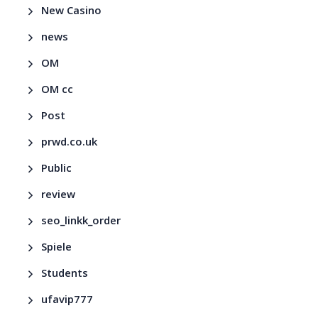
New Casino
news
OM
OM cc
Post
prwd.co.uk
Public
review
seo_linkk_order
Spiele
Students
ufavip777