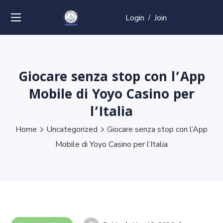
Login
Join
/
Giocare senza stop con l’App
Mobile di Yoyo Casino per
l’Italia
Home
Uncategorized
Giocare senza stop con l’App
Mobile di Yoyo Casino per l’Italia