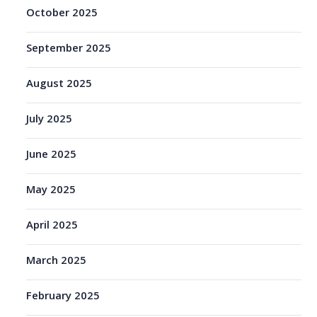
October 2025
September 2025
August 2025
July 2025
June 2025
May 2025
April 2025
March 2025
February 2025