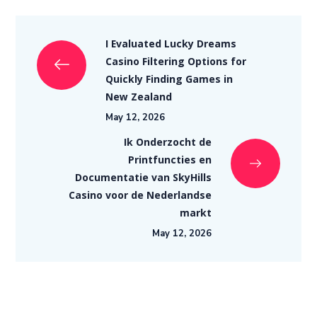
I Evaluated Lucky Dreams
Casino Filtering Options for
Quickly Finding Games in
New Zealand
May 12, 2026
Ik Onderzocht de
Printfuncties en
Documentatie van SkyHills
Casino voor de Nederlandse
markt
May 12, 2026