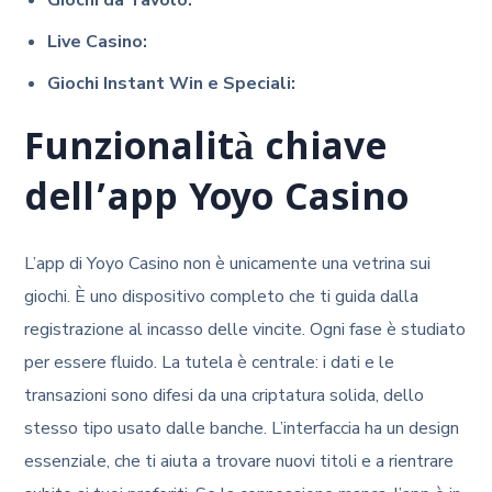
Live Casino:
Giochi Instant Win e Speciali:
Funzionalità chiave
dell’app Yoyo Casino
L’app di Yoyo Casino non è unicamente una vetrina sui
giochi. È uno dispositivo completo che ti guida dalla
registrazione al incasso delle vincite. Ogni fase è studiato
per essere fluido. La tutela è centrale: i dati e le
transazioni sono difesi da una criptatura solida, dello
stesso tipo usato dalle banche. L’interfaccia ha un design
essenziale, che ti aiuta a trovare nuovi titoli e a rientrare