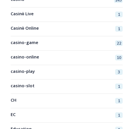
143
Casinò Live
1
Casinò Online
1
casino-game
22
casino-online
10
casino-play
3
casino-slot
1
CH
1
EC
1