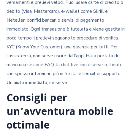
versamenti e prelievi veloci. Puoi usare carte di credito o
debito (Visa, Mastercard), e-wallet come Skrill e
Neteller, bonifici bancari o servizi di pagamento
immediato. Ogni transazione è tutelata e viene gestita in
poco tempo; i prelievi seguono le procedure di verifica
KYC (Know Your Customer), una garanzia per tutti. Per
l’assistenza, non serve uscire dall’app. Hai a portata di
mano una sezione FAQ, la chat live con il servizio clienti,
che spesso interviene più in fretta, e l’email di supporto.
Un aiuto immediato, se serve.
Consigli per
un’avventura mobile
ottimale