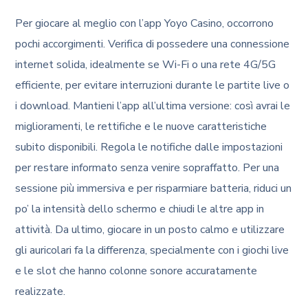
Per giocare al meglio con l’app Yoyo Casino, occorrono
pochi accorgimenti. Verifica di possedere una connessione
internet solida, idealmente se Wi-Fi o una rete 4G/5G
efficiente, per evitare interruzioni durante le partite live o
i download. Mantieni l’app all’ultima versione: così avrai le
miglioramenti, le rettifiche e le nuove caratteristiche
subito disponibili. Regola le notifiche dalle impostazioni
per restare informato senza venire sopraffatto. Per una
sessione più immersiva e per risparmiare batteria, riduci un
po’ la intensità dello schermo e chiudi le altre app in
attività. Da ultimo, giocare in un posto calmo e utilizzare
gli auricolari fa la differenza, specialmente con i giochi live
e le slot che hanno colonne sonore accuratamente
realizzate.