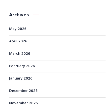
Archives
May 2026
April 2026
March 2026
February 2026
January 2026
December 2025
November 2025