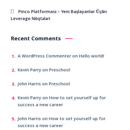
Pinco Platforması – Yeni Başlayanlar Üçün
Leverage Nöqtələri
Recent Comments
A WordPress Commenter
on
Hello world!
Kevin Parry
on
Preschool
John Harris
on
Preschool
Kevin Parry
on
How to set yourself up for
success a new career
John Harris
on
How to set yourself up for
success a new career