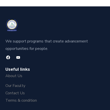
We support programs that create advancement
opportunities for people.
Useful links
About Us
Our Faculty
Contact Us
Terms & condition