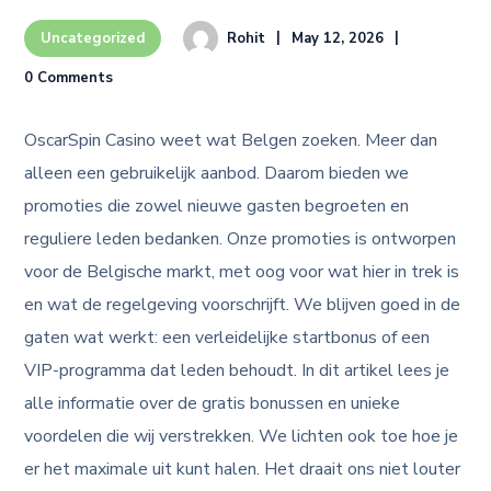
Rohit
May 12, 2026
Uncategorized
0 Comments
OscarSpin Casino weet wat Belgen zoeken. Meer dan
alleen een gebruikelijk aanbod. Daarom bieden we
promoties die zowel nieuwe gasten begroeten en
reguliere leden bedanken. Onze promoties is ontworpen
voor de Belgische markt, met oog voor wat hier in trek is
en wat de regelgeving voorschrijft. We blijven goed in de
gaten wat werkt: een verleidelijke startbonus of een
VIP-programma dat leden behoudt. In dit artikel lees je
alle informatie over de gratis bonussen en unieke
voordelen die wij verstrekken. We lichten ook toe hoe je
er het maximale uit kunt halen. Het draait ons niet louter