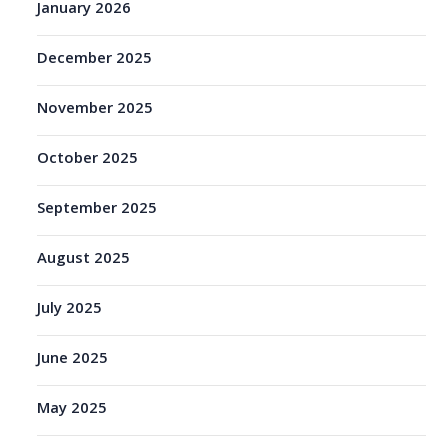
January 2026
December 2025
November 2025
October 2025
September 2025
August 2025
July 2025
June 2025
May 2025