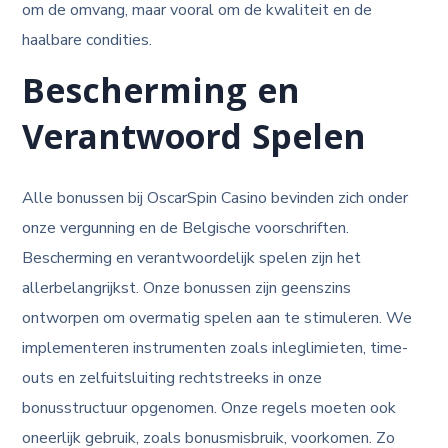
om de omvang, maar vooral om de kwaliteit en de
haalbare condities.
Bescherming en
Verantwoord Spelen
Alle bonussen bij OscarSpin Casino bevinden zich onder
onze vergunning en de Belgische voorschriften.
Bescherming en verantwoordelijk spelen zijn het
allerbelangrijkst. Onze bonussen zijn geenszins
ontworpen om overmatig spelen aan te stimuleren. We
implementeren instrumenten zoals inleglimieten, time-
outs en zelfuitsluiting rechtstreeks in onze
bonusstructuur opgenomen. Onze regels moeten ook
oneerlijk gebruik, zoals bonusmisbruik, voorkomen. Zo