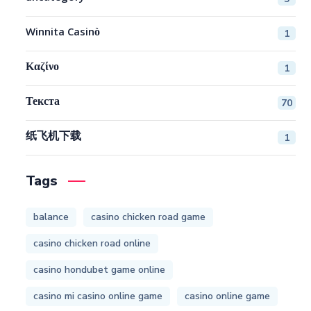
Winnita Casinò
1
Καζίνο
1
Текста
70
纸飞机下载
1
Tags
balance
casino chicken road game
casino chicken road online
casino hondubet game online
casino mi casino online game
casino online game