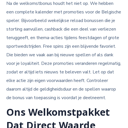
Na de welkomstbonus houdt het niet op. We hebben
een complete kalender met promoties voor de Belgische
speler. Bijvoorbeeld wekelijkse reload bonussen die je
storting aanvullen, cashback die een deel van verliezen
teruggeeft, en thema-acties tijdens feestdagen of grote
sportwedstrijden. Free spins zijn een blijvende favoriet.
Die bieden we vaak aan bij nieuwe spellen of als dank
voor je loyaliteit. Deze promoties veranderen regelmatig,
zodat er altijd iets nieuws te beleven valt. Let op dat
elke actie zijn eigen voorwaarden heeft. Controleer
daarom altijd de geldigheidsduur en de spellen waarop
de bonus van toepassing is voordat je deelneemt.
Ons Welkomstpakket
Dat Direct Waarde