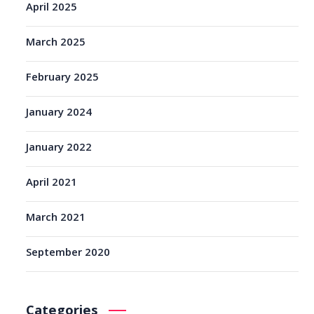
April 2025
March 2025
February 2025
January 2024
January 2022
April 2021
March 2021
September 2020
Categories