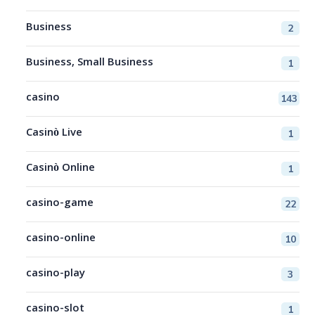
Business
2
Business, Small Business
1
casino
143
Casinò Live
1
Casinò Online
1
casino-game
22
casino-online
10
casino-play
3
casino-slot
1