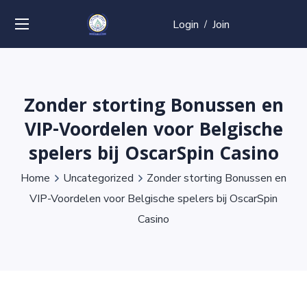
Login
Join
/
Zonder storting Bonussen en
VIP-Voordelen voor Belgische
spelers bij OscarSpin Casino
Home
Uncategorized
Zonder storting Bonussen en
VIP-Voordelen voor Belgische spelers bij OscarSpin
Casino