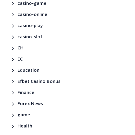
casino-game
casino-online
casino-play
casino-slot
CH
EC
Education
Efbet Casino Bonus
Finance
Forex News
game
Health