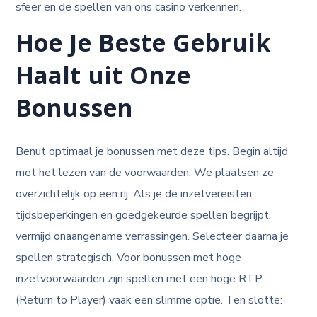
sfeer en de spellen van ons casino verkennen.
Hoe Je Beste Gebruik
Haalt uit Onze
Bonussen
Benut optimaal je bonussen met deze tips. Begin altijd
met het lezen van de voorwaarden. We plaatsen ze
overzichtelijk op een rij. Als je de inzetvereisten,
tijdsbeperkingen en goedgekeurde spellen begrijpt,
vermijd onaangename verrassingen. Selecteer daarna je
spellen strategisch. Voor bonussen met hoge
inzetvoorwaarden zijn spellen met een hoge RTP
(Return to Player) vaak een slimme optie. Ten slotte: