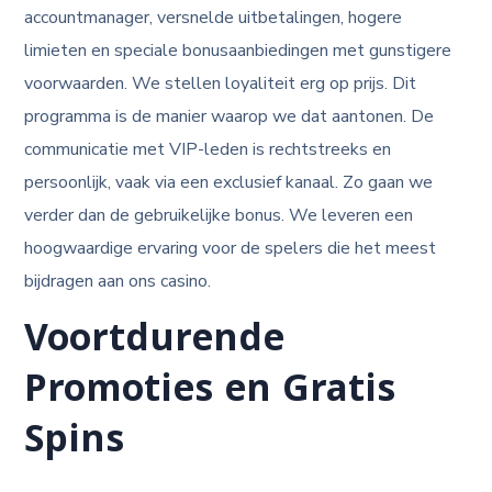
accountmanager, versnelde uitbetalingen, hogere
limieten en speciale bonusaanbiedingen met gunstigere
voorwaarden. We stellen loyaliteit erg op prijs. Dit
programma is de manier waarop we dat aantonen. De
communicatie met VIP-leden is rechtstreeks en
persoonlijk, vaak via een exclusief kanaal. Zo gaan we
verder dan de gebruikelijke bonus. We leveren een
hoogwaardige ervaring voor de spelers die het meest
bijdragen aan ons casino.
Voortdurende
Promoties en Gratis
Spins