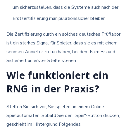
um sicherzustellen, dass die Systeme auch nach der
Erstzertifizierung manipulationssicher bleiben.
Die Zertifizierung durch ein solches deutsches Prüflabor
ist ein starkes Signal für Spieler, dass sie es mit einem
seriösen Anbieter zu tun haben, bei dem Fairness und
Sicherheit an erster Stelle stehen.
Wie funktioniert ein
RNG in der Praxis?
Stellen Sie sich vor, Sie spielen an einem Online-
Spielautomaten. Sobald Sie den „Spin“-Button drücken,
geschieht im Hintergrund Folgendes: