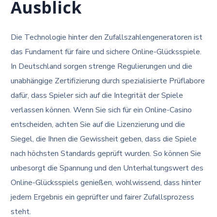
Ausblick
Die Technologie hinter den Zufallszahlengeneratoren ist
das Fundament für faire und sichere Online-Glücksspiele.
In Deutschland sorgen strenge Regulierungen und die
unabhängige Zertifizierung durch spezialisierte Prüflabore
dafür, dass Spieler sich auf die Integrität der Spiele
verlassen können. Wenn Sie sich für ein Online-Casino
entscheiden, achten Sie auf die Lizenzierung und die
Siegel, die Ihnen die Gewissheit geben, dass die Spiele
nach höchsten Standards geprüft wurden. So können Sie
unbesorgt die Spannung und den Unterhaltungswert des
Online-Glücksspiels genießen, wohlwissend, dass hinter
jedem Ergebnis ein geprüfter und fairer Zufallsprozess
steht.