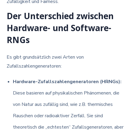
Zufälligkeit und Fairness.
Der Unterschied zwischen
Hardware- und Software-
RNGs
Es gibt grundsätzlich zwei Arten von
Zufallszahlengeneratoren:
Hardware-Zufallszahlengeneratoren (HRNGs):
Diese basieren auf physikalischen Phänomenen, die
von Natur aus zufällig sind, wie z.B. thermisches
Rauschen oder radioaktiver Zerfall. Sie sind
theoretisch die „echtesten“ Zufallsgeneratoren, aber