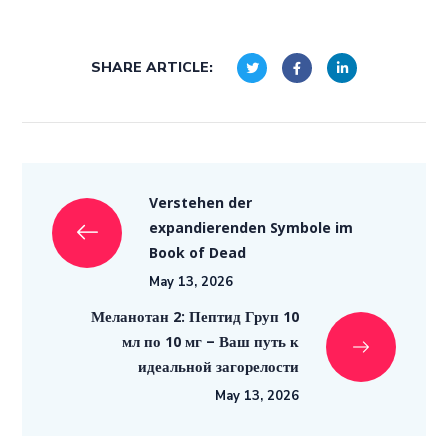
SHARE ARTICLE:
Verstehen der
expandierenden Symbole im
Book of Dead
May 13, 2026
Меланотан 2: Пептид Груп 10
мл по 10 мг – Ваш путь к
идеальной загорелости
May 13, 2026