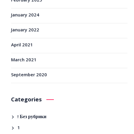
February 2025
January 2024
January 2022
April 2021
March 2021
September 2020
Categories
! Без рубрики
1