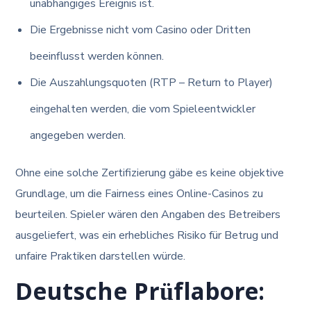
unabhängiges Ereignis ist.
Die Ergebnisse nicht vom Casino oder Dritten
beeinflusst werden können.
Die Auszahlungsquoten (RTP – Return to Player)
eingehalten werden, die vom Spieleentwickler
angegeben werden.
Ohne eine solche Zertifizierung gäbe es keine objektive
Grundlage, um die Fairness eines Online-Casinos zu
beurteilen. Spieler wären den Angaben des Betreibers
ausgeliefert, was ein erhebliches Risiko für Betrug und
unfaire Praktiken darstellen würde.
Deutsche Prüflabore: