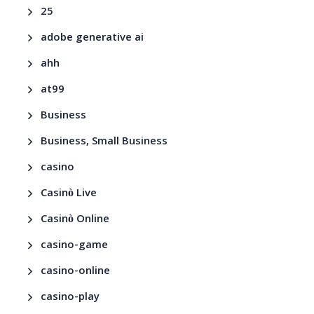
25
adobe generative ai
ahh
at99
Business
Business, Small Business
casino
Casinò Live
Casinò Online
casino-game
casino-online
casino-play