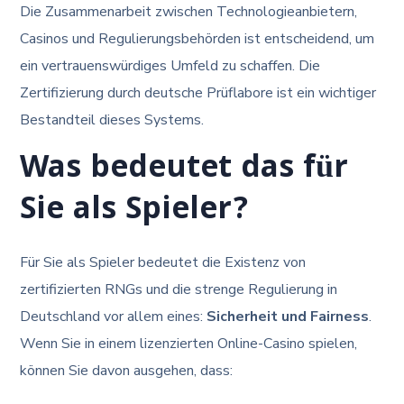
Die Zusammenarbeit zwischen Technologieanbietern,
Casinos und Regulierungsbehörden ist entscheidend, um
ein vertrauenswürdiges Umfeld zu schaffen. Die
Zertifizierung durch deutsche Prüflabore ist ein wichtiger
Bestandteil dieses Systems.
Was bedeutet das für
Sie als Spieler?
Für Sie als Spieler bedeutet die Existenz von
zertifizierten RNGs und die strenge Regulierung in
Deutschland vor allem eines:
Sicherheit und Fairness
.
Wenn Sie in einem lizenzierten Online-Casino spielen,
können Sie davon ausgehen, dass: