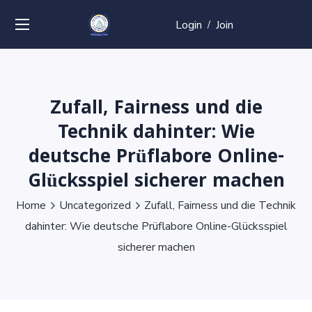
Login
Join
/
Zufall, Fairness und die
Technik dahinter: Wie
deutsche Prüflabore Online-
Glücksspiel sicherer machen
Home
Uncategorized
Zufall, Fairness und die Technik
dahinter: Wie deutsche Prüflabore Online-Glücksspiel
sicherer machen