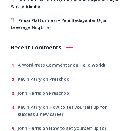
Mostbet-də Fantaziya İdmanına Başlamaq üçün
Sadə Addımlar
Pinco Platforması – Yeni Başlayanlar Üçün
Leverage Nöqtələri
Recent Comments
A WordPress Commenter
on
Hello world!
Kevin Parry
on
Preschool
John Harris
on
Preschool
Kevin Parry
on
How to set yourself up for
success a new career
John Harris
on
How to set yourself up for