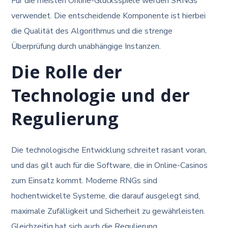
Für die meisten Online-Glücksspiele werden SRNGs
verwendet. Die entscheidende Komponente ist hierbei
die Qualität des Algorithmus und die strenge
Überprüfung durch unabhängige Instanzen.
Die Rolle der
Technologie und der
Regulierung
Die technologische Entwicklung schreitet rasant voran,
und das gilt auch für die Software, die in Online-Casinos
zum Einsatz kommt. Moderne RNGs sind
hochentwickelte Systeme, die darauf ausgelegt sind,
maximale Zufälligkeit und Sicherheit zu gewährleisten.
Gleichzeitig hat sich auch die Regulierung