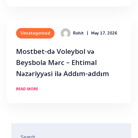
Rohit
May 17, 2026
Uncategorized
Mostbet-də Voleybol və
Beysbola Mərc – Ehtimal
Nəzəriyyəsi ilə Addım-addım
READ MORE
Search