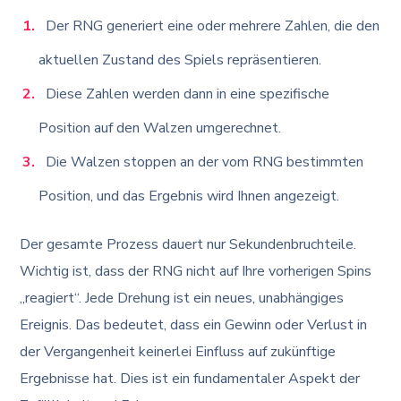
Der RNG generiert eine oder mehrere Zahlen, die den
aktuellen Zustand des Spiels repräsentieren.
Diese Zahlen werden dann in eine spezifische
Position auf den Walzen umgerechnet.
Die Walzen stoppen an der vom RNG bestimmten
Position, und das Ergebnis wird Ihnen angezeigt.
Der gesamte Prozess dauert nur Sekundenbruchteile.
Wichtig ist, dass der RNG nicht auf Ihre vorherigen Spins
„reagiert“. Jede Drehung ist ein neues, unabhängiges
Ereignis. Das bedeutet, dass ein Gewinn oder Verlust in
der Vergangenheit keinerlei Einfluss auf zukünftige
Ergebnisse hat. Dies ist ein fundamentaler Aspekt der