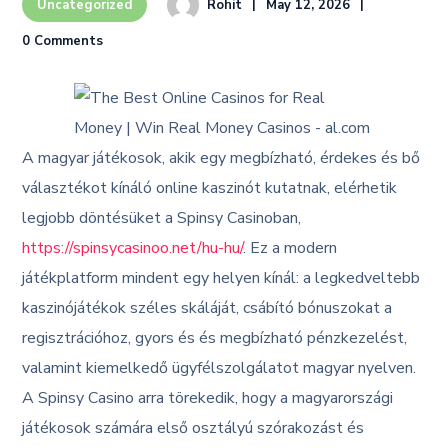
Rohit
May 12, 2026
Uncategorized
0 Comments
A magyar játékosok, akik egy megbízható, érdekes és bő
választékot kínáló online kaszinót kutatnak, elérhetik
legjobb döntésüket a Spinsy Casinoban,
https://spinsycasinoo.net/hu-hu/
. Ez a modern
játékplatform mindent egy helyen kínál: a legkedveltebb
kaszinójátékok széles skáláját, csábító bónuszokat a
regisztrációhoz, gyors és és megbízható pénzkezelést,
valamint kiemelkedő ügyfélszolgálatot magyar nyelven.
A Spinsy Casino arra törekedik, hogy a magyarországi
játékosok számára első osztályú szórakozást és