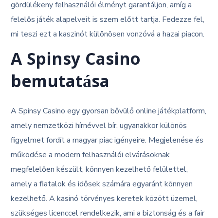
gördülékeny felhasználói élményt garantáljon, amíg a
felelős játék alapelveit is szem előtt tartja. Fedezze fel,
mi teszi ezt a kaszinót különösen vonzóvá a hazai piacon.
A Spinsy Casino
bemutatása
A Spinsy Casino egy gyorsan bővülő online játékplatform,
amely nemzetközi hírnévvel bír, ugyanakkor különös
figyelmet fordít a magyar piac igényeire. Megjelenése és
működése a modern felhasználói elvárásoknak
megfelelően készült, könnyen kezelhető felülettel,
amely a fiatalok és idősek számára egyaránt könnyen
kezelhető. A kasinó törvényes keretek között üzemel,
szükséges licenccel rendelkezik, ami a biztonság és a fair