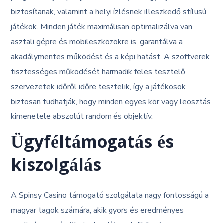
biztosítanak, valamint a helyi ízlésnek illeszkedő stílusú
játékok. Minden játék maximálisan optimalizálva van
asztali gépre és mobileszközökre is, garantálva a
akadálymentes működést és a képi hatást. A szoftverek
tisztességes működését harmadik feles tesztelő
szervezetek időről időre tesztelik, így a játékosok
biztosan tudhatják, hogy minden egyes kör vagy leosztás
kimenetele abszolút random és objektív.
Ügyféltámogatás és
kiszolgálás
A Spinsy Casino támogató szolgálata nagy fontosságú a
magyar tagok számára, akik gyors és eredményes