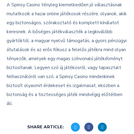
A Spinsy Casino tényleg kiemelkedően jó választásnak
mutatkozik a hazai online játékosok részére, olyanok, akik
egy biztonságos, szórakoztató és komplett kínálatot
keresnek. A bőséges játékválaszték a legkiválóbb
gyártóktól, a magyar nyelvű támogatás, a gyors pénzügyi
átutalások és az erős fókusz a felelős játékra mind olyan
tényezők, amelyek egy magas színvonalú játékélményt
biztosítanak. Legyen szó új játékosról, vagy tapasztalt
felhasználóról van szó, a Spinsy Casino mindenkinek
biztosít olyasmit érdekeset és izgalmasat, eközben a
biztonság és a tisztességes játék mindvégig előtérben
áll.
SHARE ARTICLE: