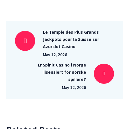
Le Temple des Plus Grands
Jackpots pour la Suisse sur
Azurslot Casino
May 12, 2026
Er Spinit Casino i Norge
lisensiert for norske
spillere?
May 12, 2026