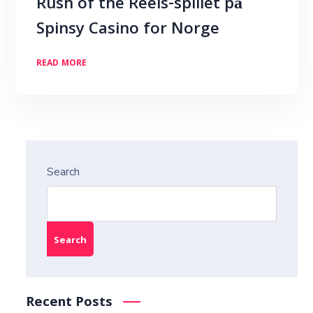
Rush of the Reels-spillet på
Spinsy Casino for Norge
READ MORE
Search
Search
Recent Posts