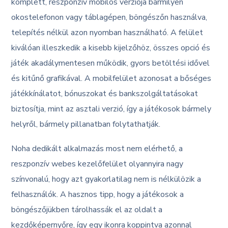
komplett, reszponzív mobilos verziója bármilyen
okostelefonon vagy táblagépen, böngészőn használva,
telepítés nélkül azon nyomban használható. A felület
kiválóan illeszkedik a kisebb kijelzőhöz, összes opció és
játék akadálymentesen működik, gyors betöltési idővel
és kitűnő grafikával. A mobilfelület azonosat a bőséges
játékkínálatot, bónuszokat és bankszolgáltatásokat
biztosítja, mint az asztali verzió, így a játékosok bármely
helyről, bármely pillanatban folytathatják.
Noha dedikált alkalmazás most nem elérhető, a
reszponzív webes kezelőfelület olyannyira nagy
színvonalú, hogy azt gyakorlatilag nem is nélkülözik a
felhasználók. A hasznos tipp, hogy a játékosok a
böngészőjükben tárolhassák el az oldalt a
kezdőképernyőre, így egy ikonra koppintva azonnal