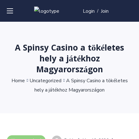
Login
Join
/
A Spinsy Casino a tökéletes
hely a játékhoz
Magyarországon
Home
Uncategorized
A Spinsy Casino a tökéletes
hely a játékhoz Magyarországon