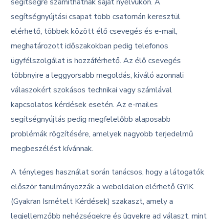
segítségre számíthatnak saját nyelvükön. A
segítségnyújtási csapat több csatornán keresztül
elérhető, többek között élő csevegés és e-mail,
meghatározott időszakokban pedig telefonos
ügyfélszolgálat is hozzáférhető. Az élő csevegés
többnyire a leggyorsabb megoldás, kiváló azonnali
válaszokért szokásos technikai vagy számlával
kapcsolatos kérdések esetén. Az e-mailes
segítségnyújtás pedig megfelelőbb alaposabb
problémák rögzítésére, amelyek nagyobb terjedelmű
megbeszélést kívánnak.
A tényleges használat során tanácsos, hogy a látogatók
először tanulmányozzák a weboldalon elérhető GYIK
(Gyakran Ismételt Kérdések) szakaszt, amely a
legjellemzőbb nehézségekre és ügyekre ad választ, mint