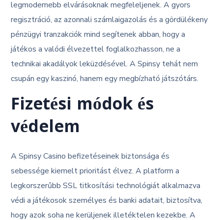
legmodernebb elvárásoknak megfeleljenek. A gyors
regisztráció, az azonnali számlaigazolás és a gördülékeny
pénzügyi tranzakciók mind segítenek abban, hogy a
játékos a valódi élvezettel foglalkozhasson, ne a
technikai akadályok leküzdésével. A Spinsy tehát nem
csupán egy kaszinó, hanem egy megbízható játszótárs.
Fizetési módok és
védelem
A Spinsy Casino befizetéseinek biztonsága és
sebessége kiemelt prioritást élvez. A platform a
legkorszerűbb SSL titkosítási technológiát alkalmazva
védi a játékosok személyes és banki adatait, biztosítva,
hogy azok soha ne kerüljenek illetéktelen kezekbe. A