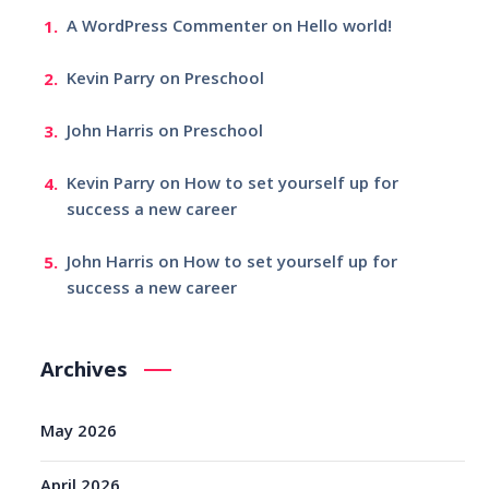
A WordPress Commenter
on
Hello world!
Kevin Parry
on
Preschool
John Harris
on
Preschool
Kevin Parry
on
How to set yourself up for
success a new career
John Harris
on
How to set yourself up for
success a new career
Archives
May 2026
April 2026