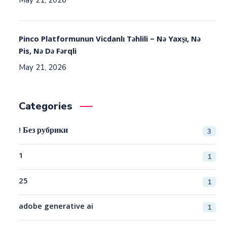
May 21, 2026
Pinco Platformunun Vicdanlı Təhlili – Nə Yaxşı, Nə
Pis, Nə Də Fərqli
May 21, 2026
Categories
! Без рубрики
3
1
1
25
1
adobe generative ai
1