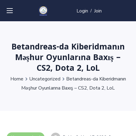
Login
Join
/
Betandreas-da Kiberidmanın
Məşhur Oyunlarına Baxış –
CS2, Dota 2, LoL
Home
Uncategorized
Betandreas-da Kiberidmanın
Məşhur Oyunlarına Baxış – CS2, Dota 2, LoL