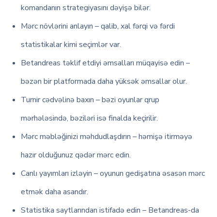
komandanın strategiyasını dəyişə bilər.
Mərc növlərini anlayın – qalib, xal fərqi və fərdi
statistikalar kimi seçimlər var.
Betandreas təklif etdiyi əmsalları müqayisə edin –
bəzən bir platformada daha yüksək əmsallar olur.
Turnir cədvəlinə baxın – bəzi oyunlar qrup
mərhələsində, bəziləri isə finalda keçirilir.
Mərc məbləğinizi məhdudlaşdırın – həmişə itirməyə
hazır olduğunuz qədər mərc edin.
Canlı yayımları izləyin – oyunun gedişatına əsasən mərc
etmək daha asandır.
Statistika saytlarından istifadə edin – Betandreas-da