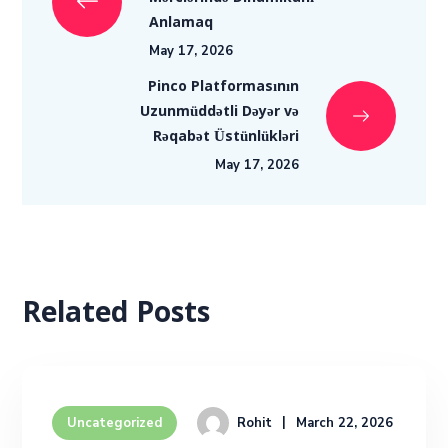
Anlamaq
May 17, 2026
Pinco Platformasının
Uzunmüddətli Dəyər və
Rəqabət Üstünlükləri
May 17, 2026
Related Posts
Rohit
March 22, 2026
Uncategorized