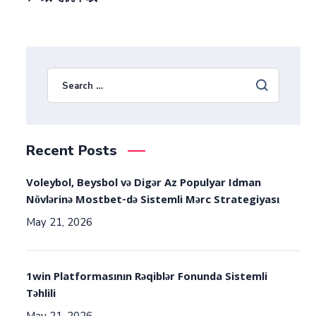
Recent Posts
Voleybol, Beysbol və Digər Az Populyar Idman
Növlərinə Mostbet-də Sistemli Mərc Strategiyası
May 21, 2026
1win Platformasının Rəqiblər Fonunda Sistemli
Təhlili