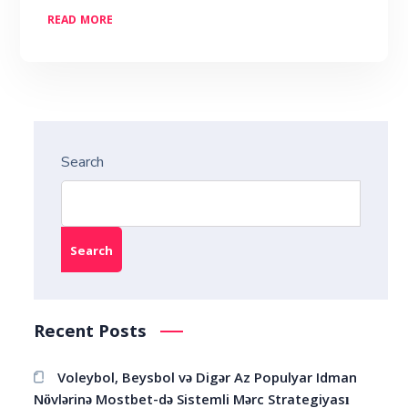
READ MORE
Search
Search
Recent Posts
Voleybol, Beysbol və Digər Az Populyar Idman
Növlərinə Mostbet-də Sistemli Mərc Strategiyası