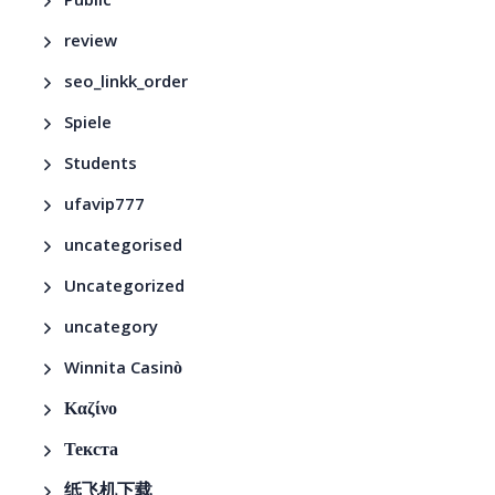
Public
review
seo_linkk_order
Spiele
Students
ufavip777
uncategorised
Uncategorized
uncategory
Winnita Casinò
Καζίνο
Текста
纸飞机下载