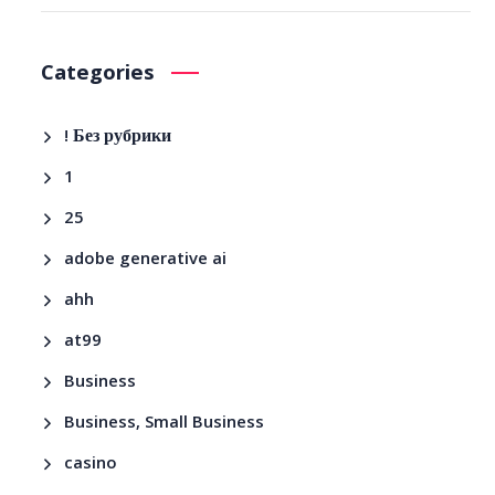
Categories
! Без рубрики
1
25
adobe generative ai
ahh
at99
Business
Business, Small Business
casino