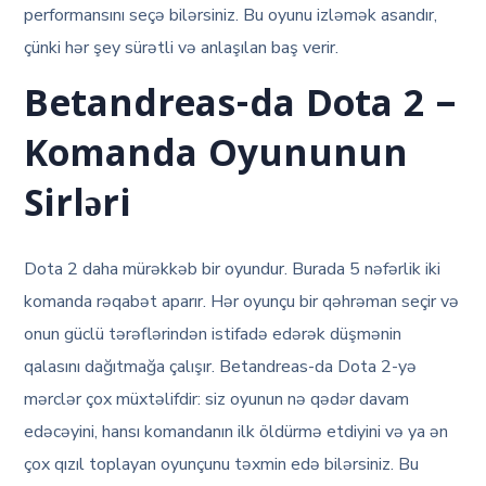
performansını seçə bilərsiniz. Bu oyunu izləmək asandır,
çünki hər şey sürətli və anlaşılan baş verir.
Betandreas-da Dota 2 –
Komanda Oyununun
Sirləri
Dota 2 daha mürəkkəb bir oyundur. Burada 5 nəfərlik iki
komanda rəqabət aparır. Hər oyunçu bir qəhrəman seçir və
onun güclü tərəflərindən istifadə edərək düşmənin
qalasını dağıtmağa çalışır. Betandreas-da Dota 2-yə
mərclər çox müxtəlifdir: siz oyunun nə qədər davam
edəcəyini, hansı komandanın ilk öldürmə etdiyini və ya ən
çox qızıl toplayan oyunçunu təxmin edə bilərsiniz. Bu