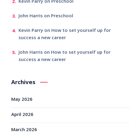
Kevin Parry
on
Preschool
John Harris
on
Preschool
Kevin Parry
on
How to set yourself up for
success a new career
John Harris
on
How to set yourself up for
success a new career
Archives
May 2026
April 2026
March 2026