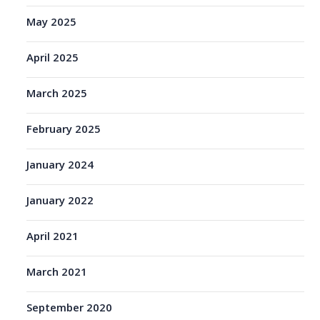
May 2025
April 2025
March 2025
February 2025
January 2024
January 2022
April 2021
March 2021
September 2020