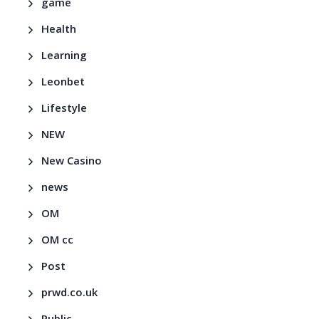
game
Health
Learning
Leonbet
Lifestyle
NEW
New Casino
news
OM
OM cc
Post
prwd.co.uk