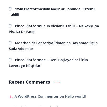
1win Platformasının Rəqiblər Fonunda Sistemli
Təhlili
Pinco Platformunun Vicdanlı Təhlili – Nə Yaxşı, Nə
Pis, Nə Də Fərqli
Mostbet-də Fantaziya İdmanına Başlamaq üçün
Sadə Addımlar
Pinco Platforması – Yeni Başlayanlar Üçün
Leverage Nöqtələri
Recent Comments
A WordPress Commenter
on
Hello world!