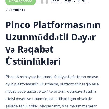
Rohit
May 17, 2026
Uncategorized
0 Comments
Pinco Platformasının
Uzunmüddətli Dəyər
və Rəqabət
Üstünlükləri
Pinco, Azərbaycan bazarında fəaliyyət göstərən onlayn
oyun platformasıdır. Bu icmalda, platformanın rəqiblərlə
müqayisədə güclü və zəif tərəflərini, oyunçuya təqdim
etdiyi dəyəri və uzunmüddətli etibarlılığını obyektiv
şəkildə təhlil edirik. Məqsədimiz, sizə məlumatlı qərar