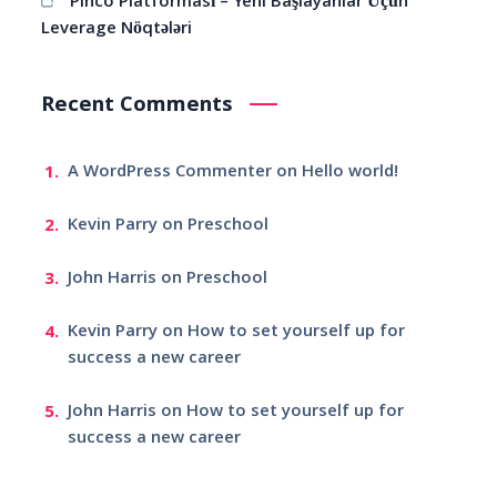
Pinco Platforması – Yeni Başlayanlar Üçün
Leverage Nöqtələri
Recent Comments
A WordPress Commenter
on
Hello world!
Kevin Parry
on
Preschool
John Harris
on
Preschool
Kevin Parry
on
How to set yourself up for
success a new career
John Harris
on
How to set yourself up for
success a new career