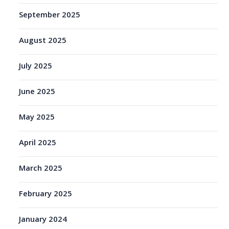
September 2025
August 2025
July 2025
June 2025
May 2025
April 2025
March 2025
February 2025
January 2024