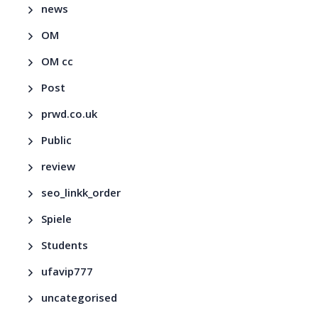
news
OM
OM cc
Post
prwd.co.uk
Public
review
seo_linkk_order
Spiele
Students
ufavip777
uncategorised