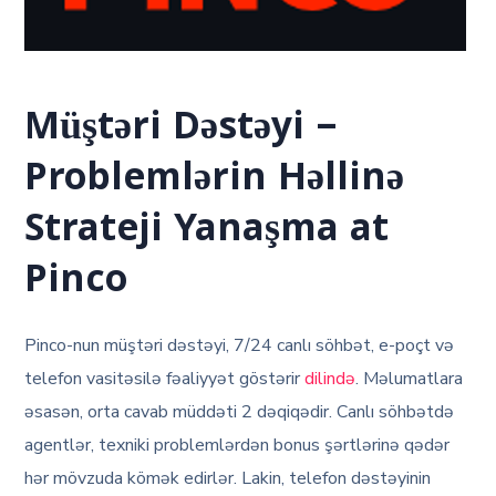
Müştəri Dəstəyi –
Problemlərin Həllinə
Strateji Yanaşma at
Pinco
Pinco-nun müştəri dəstəyi, 7/24 canlı söhbət, e-poçt və
telefon vasitəsilə fəaliyyət göstərir
dilində
. Məlumatlara
əsasən, orta cavab müddəti 2 dəqiqədir. Canlı söhbətdə
agentlər, texniki problemlərdən bonus şərtlərinə qədər
hər mövzuda kömək edirlər. Lakin, telefon dəstəyinin