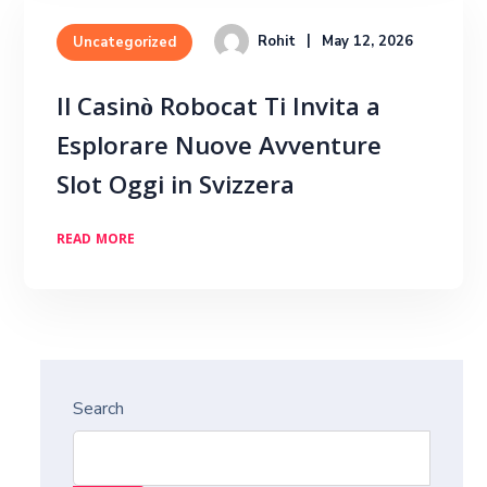
Rohit
May 12, 2026
Uncategorized
Il Casinò Robocat Ti Invita a
Esplorare Nuove Avventure
Slot Oggi in Svizzera
READ MORE
Search