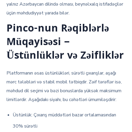
yalnız Azərbaycan dilində olması, beynəlxalq istifadəçilər
üçün məhdudiyyət yarada bilər.
Pinco-nun Rəqiblərlə
Müqayisəsi –
Üstünlüklər və Zəifliklər
Platformanın əsas üstünlükləri, sürətli çıxarışlar, aşağı
mərc tələbləri və stabil mobil tətbiqdir. Zəif tərəflər isə,
məhdud dil seçimi və bəzi bonuslarda yüksək maksimum
limitlərdir. Aşağıdakı siyahı, bu cəhətləri ümumiləşdirir:
Üstünlük: Çıxarış müddətləri bazar ortalamasından
30% sürətli