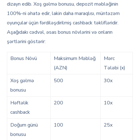
dizayn edib. Xoş gəlmə bonusu, depozit məbləğinin
100%-ni əhatə edir, lakin daha maraqlısı, müntəzəm
oyunçular üçün fərdiləşdirilmiş cashback təklifləridir.
Aşağıdakı cədvəl, əsas bonus növlərini və onların
şərtlərini göstərir:
Bonus Növü
Maksimum Məbləğ
Mərc
(AZN)
Tələbi (x)
Xoş gəlmə
500
30x
bonusu
Həftəlik
200
10x
cashback
Doğum günü
100
25x
bonusu