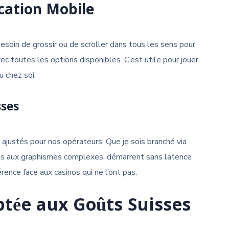
cation Mobile
soin de grossir ou de scroller dans tous les sens pour
c toutes les options disponibles. C’est utile pour jouer
u chez soi.
sses
ajustés pour nos opérateurs. Que je sois branché via
lots aux graphismes complexes, démarrent sans latence
rence face aux casinos qui ne l’ont pas.
tée aux Goûts Suisses