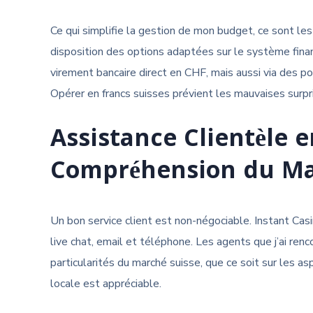
Ce qui simplifie la gestion de mon budget, ce sont l
disposition des options adaptées sur le système financ
virement bancaire direct en CHF, mais aussi via des po
Opérer en francs suisses prévient les mauvaises surpr
Assistance Clientèle e
Compréhension du Ma
Un bon service client est non-négociable. Instant Casi
live chat, email et téléphone. Les agents que j’ai ren
particularités du marché suisse, que ce soit sur les a
locale est appréciable.