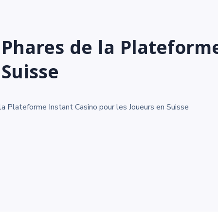
 Phares de la Plateform
 Suisse
a Plateforme Instant Casino pour les Joueurs en Suisse