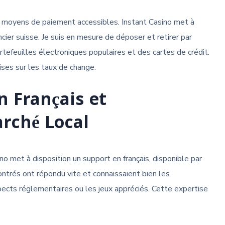
es moyens de paiement accessibles. Instant Casino met à
ier suisse. Je suis en mesure de déposer et retirer par
rtefeuilles électroniques populaires et des cartes de crédit.
ises sur les taux de change.
n Français et
rché Local
no met à disposition un support en français, disponible par
contrés ont répondu vite et connaissaient bien les
spects réglementaires ou les jeux appréciés. Cette expertise