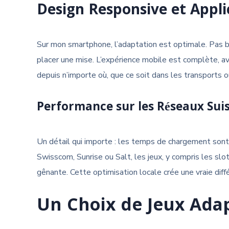
Design Responsive et Appli
Sur mon smartphone, l’adaptation est optimale. Pas be
placer une mise. L’expérience mobile est complète, ave
depuis n’importe où, que ce soit dans les transports o
Performance sur les Réseaux Sui
Un détail qui importe : les temps de chargement sont 
Swisscom, Sunrise ou Salt, les jeux, y compris les s
gênante. Cette optimisation locale crée une vraie diffé
Un Choix de Jeux Adap