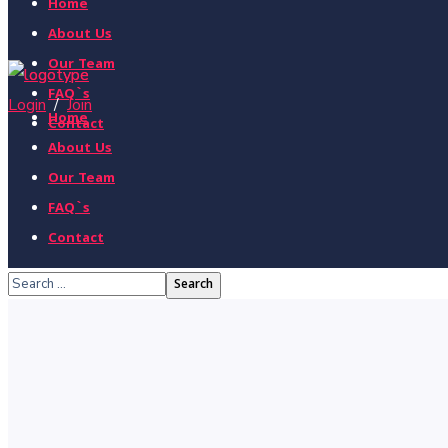
Home
About Us
Our Team
FAQ`s
Login
/
Join
Home
Contact
About Us
Our Team
FAQ`s
Contact