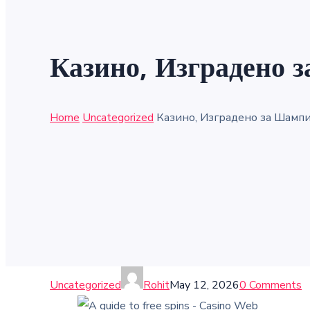
Казино, Изградено 
Home
Uncategorized
Казино, Изградено за Шампио
Uncategorized
Rohit
May 12, 2026
0 Comments