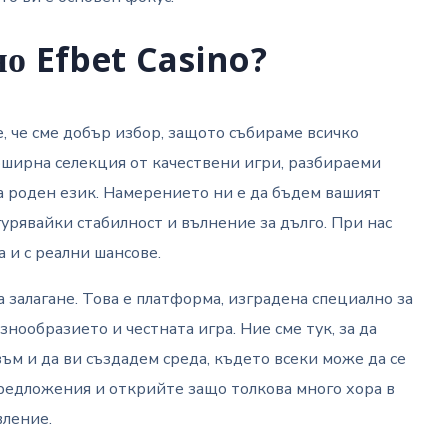
о Efbet Casino?
, че сме добър избор, защото събираме всичко
бширна селекция от качествени игри, разбираеми
а роден език. Намерението ни е да бъдем вашият
урявайки стабилност и вълнение за дълго. При нас
а и с реални шансове.
за залагане. Това е платформа, изградена специално за
знообразието и честната игра. Ние сме тук, за да
м и да ви създадем среда, където всеки може да се
предложения и открийте защо толкова много хора в
вление.