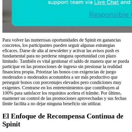
Para volver las numerosas oportunidades de Spinit en ganancias
concretos, los participantes pueden seguir algunas estrategias
eficaces. Darse de alta al newsletter y activar las avisos push es
fundamental para no perderse ninguna oportunidad con plazo
limitado. También es vital gestionar el saldo de manera que se pueda
participar en las promociones de ingreso sin presionar la realidad
financiera propia. Priorizar las bonos con exigencias de juego
moderados o moderados acostumbra a ser más productivo que
perseguir bonos con porcentajes elevados pero condiciones muy
exigentes. Centrarse en los entretenimientos que contribuyen al
100% para satisfacer los requisitos acelera el trámite. Por último,
mantener un control de las promociones aprovechadas y sus fechas
límite facilita a no dejar ninguna beneficio sin utilizar.
El Enfoque de Recompensa Continua de
Spinit