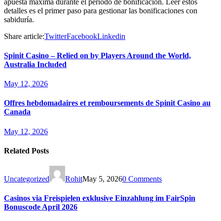
apuesta máxima durante el período de bonificación. Leer estos
detalles es el primer paso para gestionar las bonificaciones con
sabiduría.
Share article:
Twitter
Facebook
Linkedin
Spinit Casino – Relied on by Players Around the World,
Australia Included
May 12, 2026
Offres hebdomadaires et remboursements de Spinit Casino au
Canada
May 12, 2026
Related Posts
Uncategorized
Rohit
May 5, 2026
0 Comments
Casinos via Freispielen exklusive Einzahlung im FairSpin
Bonuscode April 2026