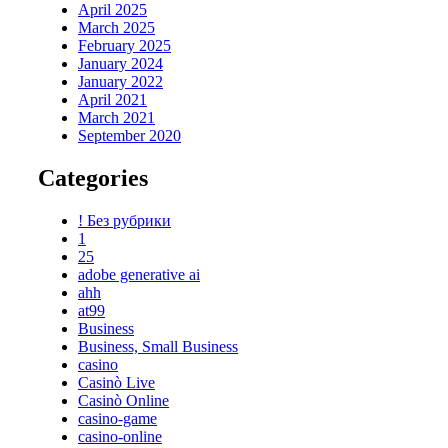
April 2025
March 2025
February 2025
January 2024
January 2022
April 2021
March 2021
September 2020
Categories
! Без рубрики
1
25
adobe generative ai
ahh
at99
Business
Business, Small Business
casino
Casinò Live
Casinò Online
casino-game
casino-online