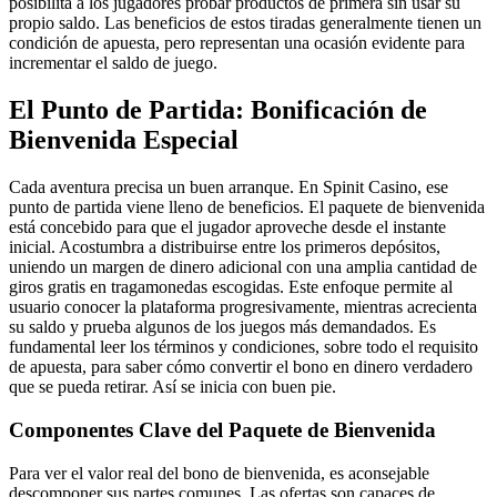
posibilita a los jugadores probar productos de primera sin usar su
propio saldo. Las beneficios de estos tiradas generalmente tienen un
condición de apuesta, pero representan una ocasión evidente para
incrementar el saldo de juego.
El Punto de Partida: Bonificación de
Bienvenida Especial
Cada aventura precisa un buen arranque. En Spinit Casino, ese
punto de partida viene lleno de beneficios. El paquete de bienvenida
está concebido para que el jugador aproveche desde el instante
inicial. Acostumbra a distribuirse entre los primeros depósitos,
uniendo un margen de dinero adicional con una amplia cantidad de
giros gratis en tragamonedas escogidas. Este enfoque permite al
usuario conocer la plataforma progresivamente, mientras acrecienta
su saldo y prueba algunos de los juegos más demandados. Es
fundamental leer los términos y condiciones, sobre todo el requisito
de apuesta, para saber cómo convertir el bono en dinero verdadero
que se pueda retirar. Así se inicia con buen pie.
Componentes Clave del Paquete de Bienvenida
Para ver el valor real del bono de bienvenida, es aconsejable
descomponer sus partes comunes. Las ofertas son capaces de