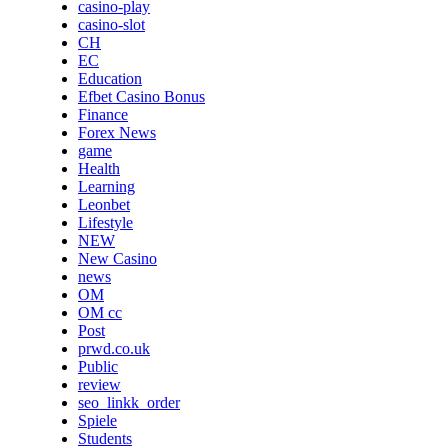
casino-play
casino-slot
CH
EC
Education
Efbet Casino Bonus
Finance
Forex News
game
Health
Learning
Leonbet
Lifestyle
NEW
New Casino
news
OM
OM cc
Post
prwd.co.uk
Public
review
seo_linkk_order
Spiele
Students