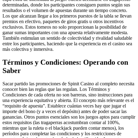
determinadas, donde los participantes consiguen puntos según sus
resultados o el volumen de apuestas durante un tiempo concreto.
Los que alcanzan llegar a los primeros puestos de la tabla se llevan
premios en efectivo, paquetes de giros gratis u otros incentivos
exclusivos. Estos torneos no solo proporcionan la posibilidad de
ganar sumas importantes con una apuesta relativamente modesta.
También estimulan un sentido de colectividad y rivalidad saludable
entre los participantes, haciendo que la experiencia en el casino sea
más colectiva y inmersiva.
Términos y Condiciones: Operando con
Saber
Sacar partido las promociones de Spinit Casino al completo necesita
conocer bien las reglas que las regulan. Los Términos y
Condiciones de cada oferta no son barreras, sino instrucciones para
una experiencia equitativa y abierta. El concepto más relevante es el
“requisito de apuesta”. Establece cuántas veces hay que jugar el
importe del bono (y a veces el depósito) antes de poder sacar las
ganancias. Otros puntos esenciales son los juegos aptos para cumplir
estos requisitos (las tragaperras acostumbran contar al 100%,
mientras que la ruleta o el blackjack pueden contar menos), los
períodos para completar las condiciones y los restricciones de