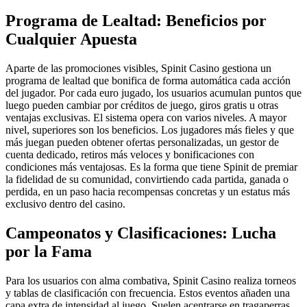
Programa de Lealtad: Beneficios por
Cualquier Apuesta
Aparte de las promociones visibles, Spinit Casino gestiona un
programa de lealtad que bonifica de forma automática cada acción
del jugador. Por cada euro jugado, los usuarios acumulan puntos que
luego pueden cambiar por créditos de juego, giros gratis u otras
ventajas exclusivas. El sistema opera con varios niveles. A mayor
nivel, superiores son los beneficios. Los jugadores más fieles y que
más juegan pueden obtener ofertas personalizadas, un gestor de
cuenta dedicado, retiros más veloces y bonificaciones con
condiciones más ventajosas. Es la forma que tiene Spinit de premiar
la fidelidad de su comunidad, convirtiendo cada partida, ganada o
perdida, en un paso hacia recompensas concretas y un estatus más
exclusivo dentro del casino.
Campeonatos y Clasificaciones: Lucha
por la Fama
Para los usuarios con alma combativa, Spinit Casino realiza torneos
y tablas de clasificación con frecuencia. Estos eventos añaden una
capa extra de intensidad al juego. Suelen acentrarse en tragaperras