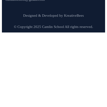
Designed & Developed by KreativeBees
© Copyright 2025 Camlin School All rights reserved.