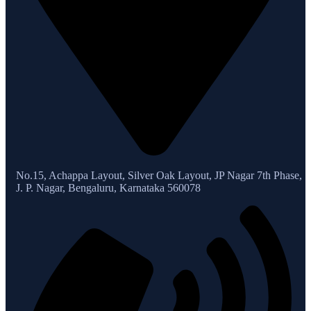
No.15, Achappa Layout, Silver Oak Layout, JP Nagar 7th Phase,
J. P. Nagar, Bengaluru, Karnataka 560078