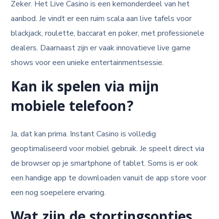
Zeker. Het Live Casino is een kernonderdeel van het
aanbod. Je vindt er een ruim scala aan live tafels voor
blackjack, roulette, baccarat en poker, met professionele
dealers. Daarnaast zijn er vaak innovatieve live game
shows voor een unieke entertainmentsessie.
Kan ik spelen via mijn
mobiele telefoon?
Ja, dat kan prima. Instant Casino is volledig
geoptimaliseerd voor mobiel gebruik. Je speelt direct via
de browser op je smartphone of tablet. Soms is er ook
een handige app te downloaden vanuit de app store voor
een nog soepelere ervaring.
Wat zijn de stortingsopties