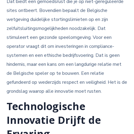
Dat biedt een gemoedsrust die je op niet-gereguleerde
sites ontbeert. Bovendien bepaalt de Belgische
wetgeving duidelijke stortingslimieten op en zijn
zelfuitsluitingsmogelijkheden noodzakelijk. Dat
stimuleert een gezonde speelomgeving. Voor een
operator vraagt dit om investeringen in compliance-
systemen en een ethische bedrijfsvoering. Dat is geen
hindernis, maar een kans om een langdurige relatie met
de Belgische speler op te bouwen. Een relatie
gefundeerd op wederzijds respect en veiligheid. Het is de
grondslag waarop alle innovatie moet rusten.
Technologische
Innovatie Drijft de