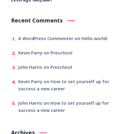
Leverage Nöqtələri
Recent Comments
A WordPress Commenter
on
Hello world!
Kevin Parry
on
Preschool
John Harris
on
Preschool
Kevin Parry
on
How to set yourself up for
success a new career
John Harris
on
How to set yourself up for
success a new career
Archives