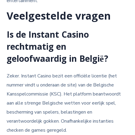
entertainment.
Veelgestelde vragen
Is de Instant Casino
rechtmatig en
geloofwaardig in België?
Zeker. Instant Casino bezit een officiële licentie (het
nummer vindt u onderaan de site) van de Belgische
Kansspelcommissie (KSC). Het platform beantwoordt
aan alle strenge Belgische wetten voor eerlijk spel,
bescherming van spelers, belastingen en
verantwoordelijk gokken. Onafhankelijke instanties
checken de games geregeld.