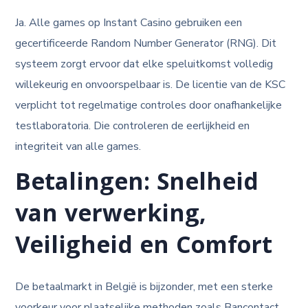
Ja. Alle games op Instant Casino gebruiken een
gecertificeerde Random Number Generator (RNG). Dit
systeem zorgt ervoor dat elke speluitkomst volledig
willekeurig en onvoorspelbaar is. De licentie van de KSC
verplicht tot regelmatige controles door onafhankelijke
testlaboratoria. Die controleren de eerlijkheid en
integriteit van alle games.
Betalingen: Snelheid
van verwerking,
Veiligheid en Comfort
De betaalmarkt in België is bijzonder, met een sterke
voorkeur voor plaatselijke methoden zoals Bancontact.