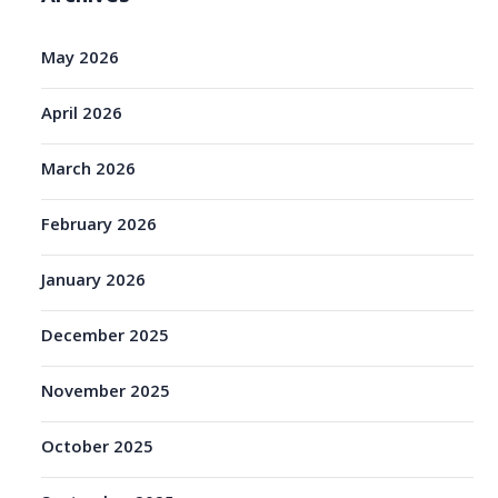
May 2026
April 2026
March 2026
February 2026
January 2026
December 2025
November 2025
October 2025