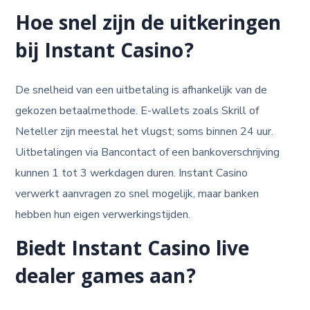
Hoe snel zijn de uitkeringen
bij Instant Casino?
De snelheid van een uitbetaling is afhankelijk van de
gekozen betaalmethode. E-wallets zoals Skrill of
Neteller zijn meestal het vlugst; soms binnen 24 uur.
Uitbetalingen via Bancontact of een bankoverschrijving
kunnen 1 tot 3 werkdagen duren. Instant Casino
verwerkt aanvragen zo snel mogelijk, maar banken
hebben hun eigen verwerkingstijden.
Biedt Instant Casino live
dealer games aan?