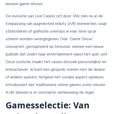
nieuwe game-shows.
De evolutie van Live Casino zet door. We zien nu al de
toepassing van augmented reality (AR) elementen, waar
statistieken of grafische overlays in real-time op je
scherm worden weergegeven. Ook “Game Show”
concepten, geïnspireerd op televisie, winnen een nieuw
publiek dat zoekt naar entertainment naast het spel zelf.
Deze evolutie maakt het casino-bezoek persoonlijker en
interactiever. Je kunt een gesprek voeren met de dealer
of andere spelers, hetgeen het sociale aspect opnieuw
introduceert dat traditionele online games soms missen.
In dit domein is er constante vernieuwing de regel.
Gamesselectie: Van