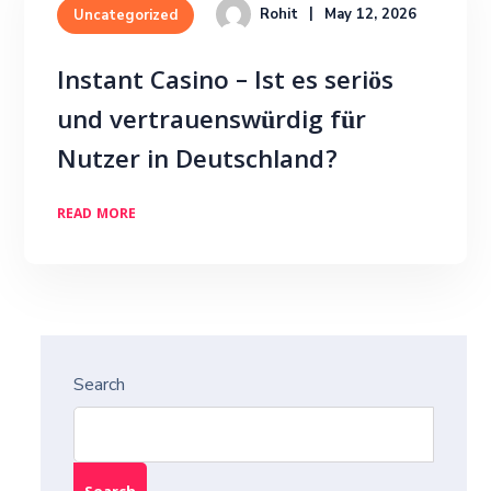
Rohit
May 12, 2026
Uncategorized
Instant Casino – Ist es seriös
und vertrauenswürdig für
Nutzer in Deutschland?
READ MORE
Search