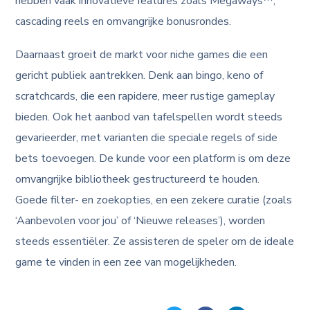
hebben vaak innovatieve features zoals Megaways™,
cascading reels en omvangrijke bonusrondes.
Daarnaast groeit de markt voor niche games die een
gericht publiek aantrekken. Denk aan bingo, keno of
scratchcards, die een rapidere, meer rustige gameplay
bieden. Ook het aanbod van tafelspellen wordt steeds
gevarieerder, met varianten die speciale regels of side
bets toevoegen. De kunde voor een platform is om deze
omvangrijke bibliotheek gestructureerd te houden.
Goede filter- en zoekopties, en een zekere curatie (zoals
‘Aanbevolen voor jou’ of ‘Nieuwe releases’), worden
steeds essentiëler. Ze assisteren de speler om de ideale
game te vinden in een zee van mogelijkheden.