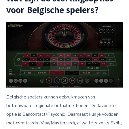
voor Belgische spelers?
Belgische spelers kunnen gebruikmaken van
betrouwbare, regionale betaalmethoden. De favoriete
optie is Bancontact/Payconiq. Daarnaast kun je voldoen
met creditcards (Visa/Mastercard), e-wallets zoals Skrill,