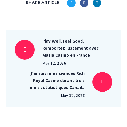
SHARE ARTICLE:
Play Well, Feel Good,
Remportez Justement avec
Mafia Casino en France
May 12, 2026
J'ai suivi mes séances Rich
Royal Casino durant trois
mois : statistiques Canada
May 12, 2026