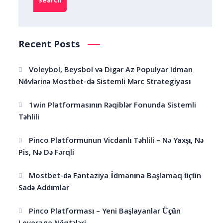
Search
Recent Posts
Voleybol, Beysbol və Digər Az Populyar Idman
Növlərinə Mostbet-də Sistemli Mərc Strategiyası
1win Platformasının Rəqiblər Fonunda Sistemli
Təhlili
Pinco Platformunun Vicdanlı Təhlili – Nə Yaxşı, Nə
Pis, Nə Də Fərqli
Mostbet-də Fantaziya İdmanına Başlamaq üçün
Sadə Addımlar
Pinco Platforması – Yeni Başlayanlar Üçün