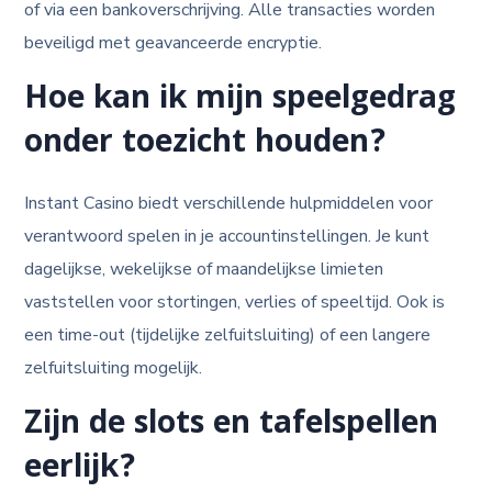
of via een bankoverschrijving. Alle transacties worden
beveiligd met geavanceerde encryptie.
Hoe kan ik mijn speelgedrag
onder toezicht houden?
Instant Casino biedt verschillende hulpmiddelen voor
verantwoord spelen in je accountinstellingen. Je kunt
dagelijkse, wekelijkse of maandelijkse limieten
vaststellen voor stortingen, verlies of speeltijd. Ook is
een time-out (tijdelijke zelfuitsluiting) of een langere
zelfuitsluiting mogelijk.
Zijn de slots en tafelspellen
eerlijk?