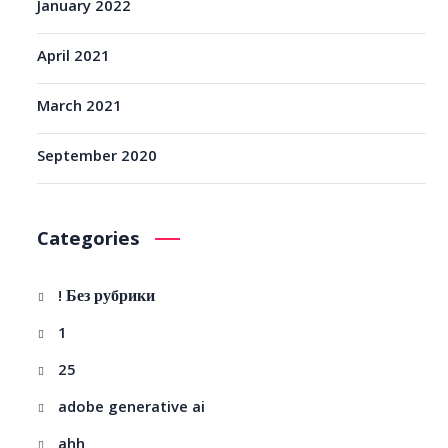
January 2022
April 2021
March 2021
September 2020
Categories
! Без рубрики
1
25
adobe generative ai
ahh