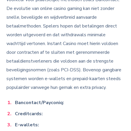
De evolutie van online casino gaming kan niet zonder
snelle, beveiligde en wijdverbreid aanvaarde
betaalmethoden. Spelers hopen dat betalingen direct
worden uitgevoerd en dat withdrawals minimale
wachttijd vertonen. Instant Casino moet hierin voldoen
door contracten af te sluiten met gerenommeerde
betaaldienstverleners die voldoen aan de strengste
beveiligingsnormen (zoals PCI-DSS). Bovenop gangbare
systemen worden e-wallets en prepaid-kaarten steeds
populairder vanwege hun gemak en extra privacy.
Bancontact/Payconiq:
Creditcards:
E-wallets: