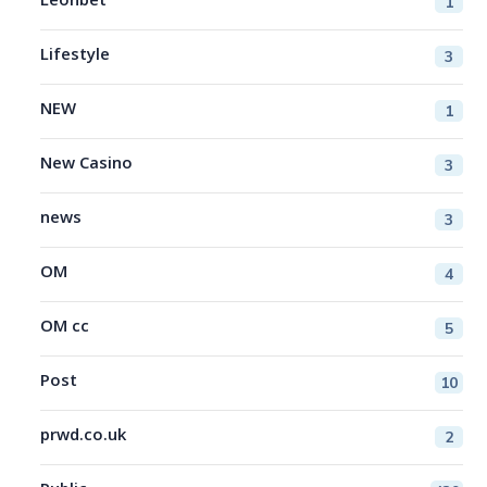
Leonbet
1
Lifestyle
3
NEW
1
New Casino
3
news
3
OM
4
OM cc
5
Post
10
prwd.co.uk
2