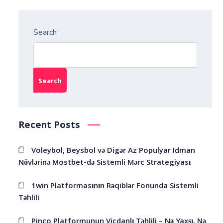
Search
Search
Recent Posts
Voleybol, Beysbol və Digər Az Populyar Idman
Növlərinə Mostbet-də Sistemli Mərc Strategiyası
1win Platformasının Rəqiblər Fonunda Sistemli
Təhlili
Pinco Platformunun Vicdanlı Təhlili – Nə Yaxşı, Nə