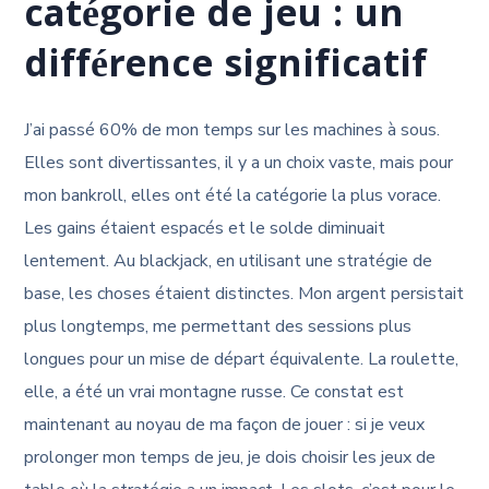
catégorie de jeu : un
différence significatif
J’ai passé 60% de mon temps sur les machines à sous.
Elles sont divertissantes, il y a un choix vaste, mais pour
mon bankroll, elles ont été la catégorie la plus vorace.
Les gains étaient espacés et le solde diminuait
lentement. Au blackjack, en utilisant une stratégie de
base, les choses étaient distinctes. Mon argent persistait
plus longtemps, me permettant des sessions plus
longues pour un mise de départ équivalente. La roulette,
elle, a été un vrai montagne russe. Ce constat est
maintenant au noyau de ma façon de jouer : si je veux
prolonger mon temps de jeu, je dois choisir les jeux de