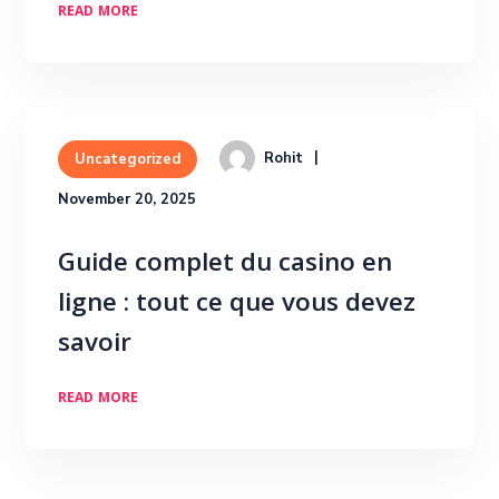
READ MORE
Rohit
Uncategorized
November 20, 2025
Guide complet du casino en
ligne : tout ce que vous devez
savoir
READ MORE