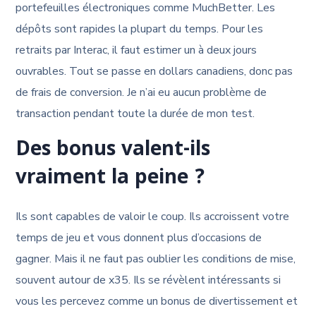
portefeuilles électroniques comme MuchBetter. Les
dépôts sont rapides la plupart du temps. Pour les
retraits par Interac, il faut estimer un à deux jours
ouvrables. Tout se passe en dollars canadiens, donc pas
de frais de conversion. Je n’ai eu aucun problème de
transaction pendant toute la durée de mon test.
Des bonus valent-ils
vraiment la peine ?
Ils sont capables de valoir le coup. Ils accroissent votre
temps de jeu et vous donnent plus d’occasions de
gagner. Mais il ne faut pas oublier les conditions de mise,
souvent autour de x35. Ils se révèlent intéressants si
vous les percevez comme un bonus de divertissement et