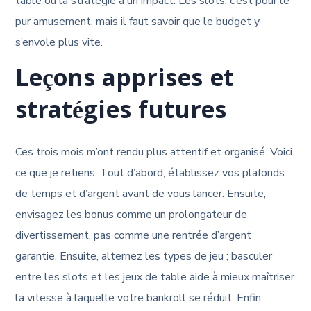
table où la stratégie a un impact. Les slots, c’est pour le
pur amusement, mais il faut savoir que le budget y
s’envole plus vite.
Leçons apprises et
stratégies futures
Ces trois mois m’ont rendu plus attentif et organisé. Voici
ce que je retiens. Tout d’abord, établissez vos plafonds
de temps et d’argent avant de vous lancer. Ensuite,
envisagez les bonus comme un prolongateur de
divertissement, pas comme une rentrée d’argent
garantie. Ensuite, alternez les types de jeu ; basculer
entre les slots et les jeux de table aide à mieux maîtriser
la vitesse à laquelle votre bankroll se réduit. Enfin,