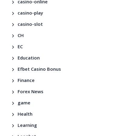
casino-online
casino-play
casino-slot
CH
EC
Education
Efbet Casino Bonus
Finance
Forex News
game
Health
Learning