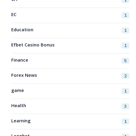
1
EC
1
Education
1
Efbet Casino Bonus
1
Finance
5
Forex News
2
game
1
Health
3
Learning
1