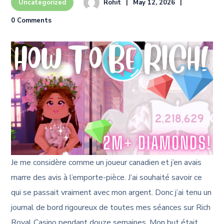
Rohit
May 12, 2026
Uncategorized
0 Comments
Je me considère comme un joueur canadien et j’en avais
marre des avis à l’emporte-pièce. J’ai souhaité savoir ce
qui se passait vraiment avec mon argent. Donc j’ai tenu un
journal de bord rigoureux de toutes mes séances sur Rich
Royal Casino pendant douze semaines. Mon but était