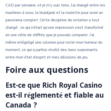
CAD par semaine, et je m’y suis tenu. J’ai changé entre les
machines à sous, le blackjack et la roulette pour avoir un
panorama complet. Cette discipline de notation a tout
changé : ce qui n’était qu’une impression s’est transformé
en une série de chiffres que je pouvais comparer. J’ai
même intégrégé une colonne pour noter mon humeur du
moment, ce qui a parfois révélé des liens surprenants
entre mon état d’esprit et mes décisions de jeu.
Foire aux questions
Est-ce que Rich Royal Casino
est-il réglementé et fiable au
Canada ?