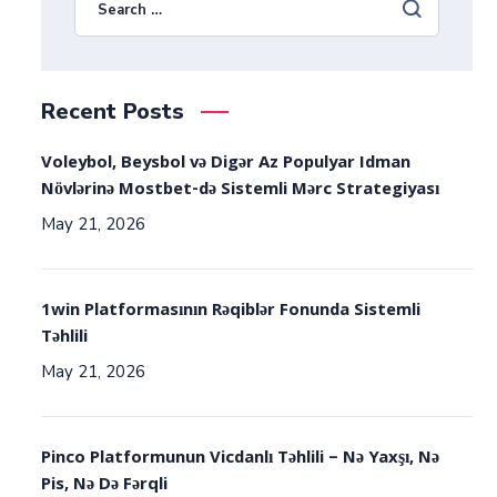
Recent Posts
Voleybol, Beysbol və Digər Az Populyar Idman
Növlərinə Mostbet-də Sistemli Mərc Strategiyası
May 21, 2026
1win Platformasının Rəqiblər Fonunda Sistemli
Təhlili
May 21, 2026
Pinco Platformunun Vicdanlı Təhlili – Nə Yaxşı, Nə
Pis, Nə Də Fərqli