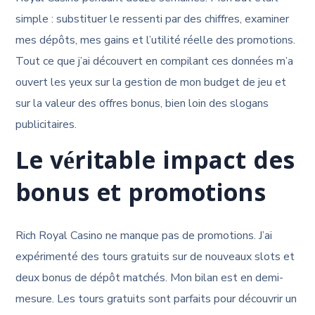
simple : substituer le ressenti par des chiffres, examiner
mes dépôts, mes gains et l’utilité réelle des promotions.
Tout ce que j’ai découvert en compilant ces données m’a
ouvert les yeux sur la gestion de mon budget de jeu et
sur la valeur des offres bonus, bien loin des slogans
publicitaires.
Le véritable impact des
bonus et promotions
Rich Royal Casino ne manque pas de promotions. J’ai
expérimenté des tours gratuits sur de nouveaux slots et
deux bonus de dépôt matchés. Mon bilan est en demi-
mesure. Les tours gratuits sont parfaits pour découvrir un