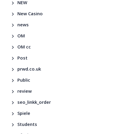
NEW
New Casino
news
OM
OM cc
Post
prwd.co.uk
Public
review
seo_linkk_order
Spiele
Students