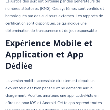
La justice des jeux est obtenue par des générateurs de
nombres aléatoires (RNG). Ces systèmes sont vérifiés et
homologués par des auditeurs externes. Les rapports de
certification sont disponibles, ce qui indique une
détermination de transparence et de jeu responsable.
Expérience Mobile et
Application et App
Dédiée
La version mobile, accessible directement depuis un
explorateur, est bien pensée et ne demande aucun
chargement. Pour les amateurs une app, LuckyHills en
offre une pour iOS et Android. Cette app reprend toutes