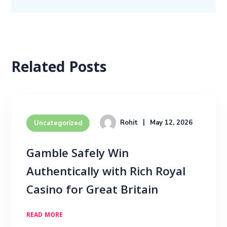
Related Posts
Rohit
May 12, 2026
Uncategorized
Gamble Safely Win
Authentically with Rich Royal
Casino for Great Britain
READ MORE