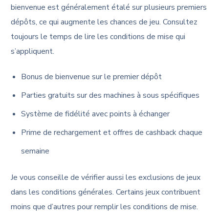
bienvenue est généralement étalé sur plusieurs premiers
dépôts, ce qui augmente les chances de jeu. Consultez
toujours le temps de lire les conditions de mise qui
s’appliquent.
Bonus de bienvenue sur le premier dépôt
Parties gratuits sur des machines à sous spécifiques
Système de fidélité avec points à échanger
Prime de rechargement et offres de cashback chaque
semaine
Je vous conseille de vérifier aussi les exclusions de jeux
dans les conditions générales. Certains jeux contribuent
moins que d’autres pour remplir les conditions de mise.