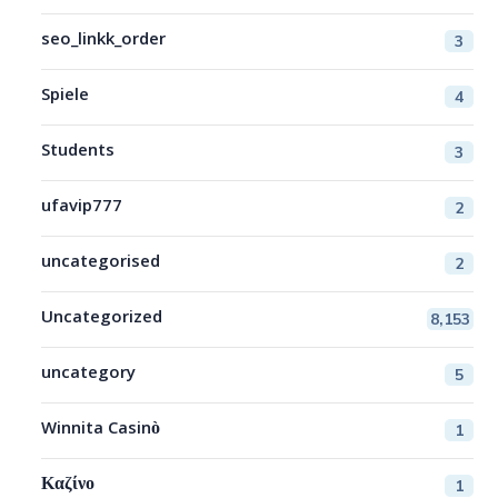
seo_linkk_order
3
Spiele
4
Students
3
ufavip777
2
uncategorised
2
Uncategorized
8,153
uncategory
5
Winnita Casinò
1
Καζίνο
1