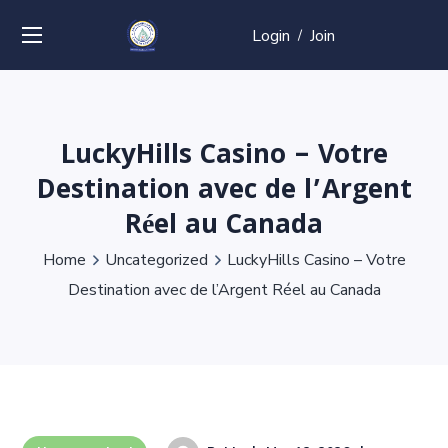
Login
Join
/
LuckyHills Casino – Votre
Destination avec de l’Argent
Réel au Canada
Home
Uncategorized
LuckyHills Casino – Votre
Destination avec de l’Argent Réel au Canada