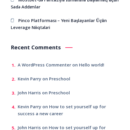
Mostbet-də Fantaziya İdmanına Başlamaq üçün
Sadə Addımlar
Pinco Platforması – Yeni Başlayanlar Üçün
Leverage Nöqtələri
Recent Comments
A WordPress Commenter
on
Hello world!
Kevin Parry
on
Preschool
John Harris
on
Preschool
Kevin Parry
on
How to set yourself up for
success a new career
John Harris
on
How to set yourself up for