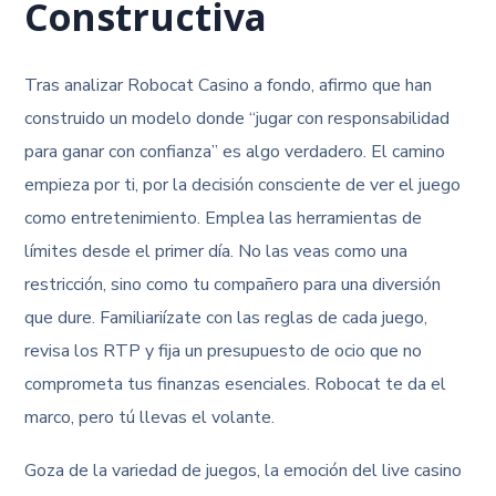
Constructiva
Tras analizar Robocat Casino a fondo, afirmo que han
construido un modelo donde “jugar con responsabilidad
para ganar con confianza” es algo verdadero. El camino
empieza por ti, por la decisión consciente de ver el juego
como entretenimiento. Emplea las herramientas de
límites desde el primer día. No las veas como una
restricción, sino como tu compañero para una diversión
que dure. Familiariízate con las reglas de cada juego,
revisa los RTP y fija un presupuesto de ocio que no
comprometa tus finanzas esenciales. Robocat te da el
marco, pero tú llevas el volante.
Goza de la variedad de juegos, la emoción del live casino