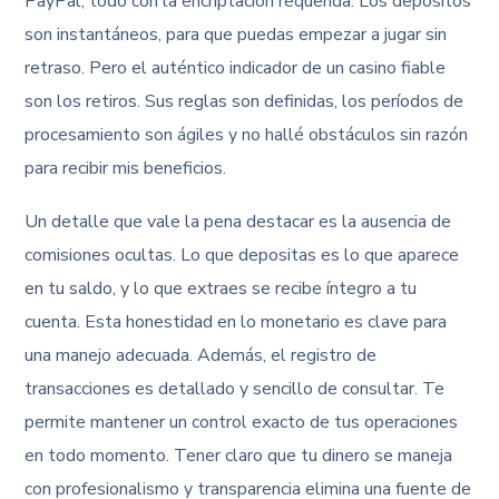
PayPal, todo con la encriptación requerida. Los depósitos
son instantáneos, para que puedas empezar a jugar sin
retraso. Pero el auténtico indicador de un casino fiable
son los retiros. Sus reglas son definidas, los períodos de
procesamiento son ágiles y no hallé obstáculos sin razón
para recibir mis beneficios.
Un detalle que vale la pena destacar es la ausencia de
comisiones ocultas. Lo que depositas es lo que aparece
en tu saldo, y lo que extraes se recibe íntegro a tu
cuenta. Esta honestidad en lo monetario es clave para
una manejo adecuada. Además, el registro de
transacciones es detallado y sencillo de consultar. Te
permite mantener un control exacto de tus operaciones
en todo momento. Tener claro que tu dinero se maneja
con profesionalismo y transparencia elimina una fuente de