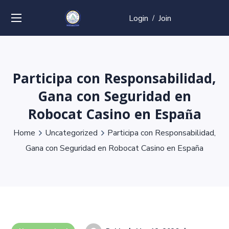
Login
Join
/
Participa con Responsabilidad,
Gana con Seguridad en
Robocat Casino en España
Home
Uncategorized
Participa con Responsabilidad,
Gana con Seguridad en Robocat Casino en España