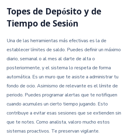
Topes de Depósito y de
Tiempo de Sesión
Una de las herramientas más efectivas es la de
establecer límites de saldo. Puedes definir un máximo
diario, semanal o al mes al darte de alta o
posteriormente, y el sistema lo respeta de forma
automática. Es un muro que te asiste a administrar tu
fondo de ocio. Asimismo de relevante es el límite de
periodo. Puedes programar alertas que te notifiquen
cuando acumules un cierto tiempo jugando. Esto
contribuye a evitar esas sesiones que se extienden sin
que te notes. Como analista, valoro mucho estos
sistemas proactivos. Te preservan vigilante.