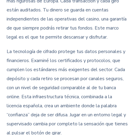
más rigurosas de Europa. Cada transacción y cada giro
están auditados. Tu dinero se guarda en cuentas
independientes de las operativas del casino, una garantía
de que siempre podrás retirar tus fondos. Este marco
legal es el que te permite descansar y disfrutar.
La tecnología de cifrado protege tus datos personales y
financieros. Examiné los certificados y protocolos, que
cumplen los estándares más exigentes del sector. Cada
depósito y cada retiro se procesan por canales seguros,
con un nivel de seguridad comparable al de tu banca
online. Esta infraestructura técnica, combinada a la
licencia española, crea un ambiente donde la palabra
“confianza” deja de ser difusa. Jugar en un entorno legal y
supervisado cambia por completo la sensación que tienes
al pulsar el botón de girar.