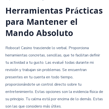
Herramientas Prácticas
para Mantener el
Mando Absoluto
Robocat Casino trasciende lo verbal. Proporciona
herramientas concretas, sencillas, que te facilitan definir
tu actividad a tu gusto. Las evalué todas durante mi
revisión y trabajan sin problemas. Se encuentran
presentes en tu cuenta en todo tiempo,
proporcionándote un control directo sobre tu
entretenimiento. Estas opciones son la evidencia física de
su principio. Tu calma está por encima de lo demás. Estas
son las que considero más útiles.