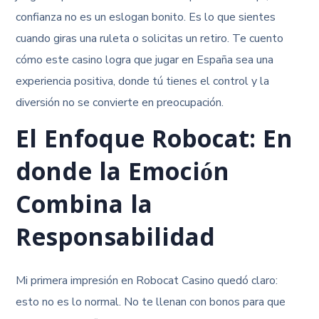
confianza no es un eslogan bonito. Es lo que sientes
cuando giras una ruleta o solicitas un retiro. Te cuento
cómo este casino logra que jugar en España sea una
experiencia positiva, donde tú tienes el control y la
diversión no se convierte en preocupación.
El Enfoque Robocat: En
donde la Emoción
Combina la
Responsabilidad
Mi primera impresión en Robocat Casino quedó claro:
esto no es lo normal. No te llenan con bonos para que