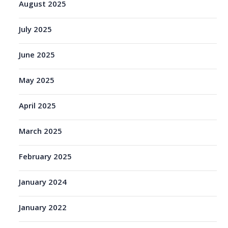
August 2025
July 2025
June 2025
May 2025
April 2025
March 2025
February 2025
January 2024
January 2022