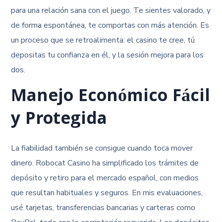
para una relación sana con el juego. Te sientes valorado, y
de forma espontánea, te comportas con más atención. Es
un proceso que se retroalimenta: el casino te cree, tú
depositas tu confianza en él, y la sesión mejora para los
dos.
Manejo Económico Fácil
y Protegida
La fiabilidad también se consigue cuando toca mover
dinero. Robocat Casino ha simplificado los trámites de
depósito y retiro para el mercado español, con medios
que resultan habituales y seguros. En mis evaluaciones,
usé tarjetas, transferencias bancarias y carteras como