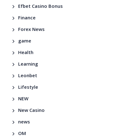
Efbet Casino Bonus
Finance
Forex News
game
Health
Learning
Leonbet
Lifestyle
NEW
New Casino
news
OM