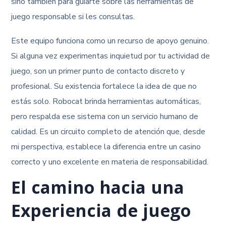
sino también para guiarte sobre las herramientas de
juego responsable si les consultas.
Este equipo funciona como un recurso de apoyo genuino.
Si alguna vez experimentas inquietud por tu actividad de
juego, son un primer punto de contacto discreto y
profesional. Su existencia fortalece la idea de que no
estás solo. Robocat brinda herramientas automáticas,
pero respalda ese sistema con un servicio humano de
calidad. Es un circuito completo de atención que, desde
mi perspectiva, establece la diferencia entre un casino
correcto y uno excelente en materia de responsabilidad.
El camino hacia una
Experiencia de juego