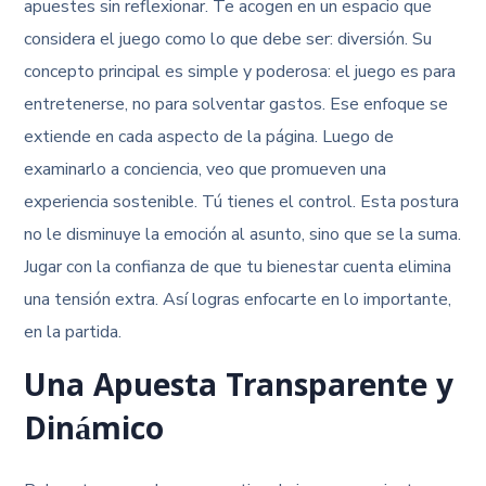
apuestes sin reflexionar. Te acogen en un espacio que
considera el juego como lo que debe ser: diversión. Su
concepto principal es simple y poderosa: el juego es para
entretenerse, no para solventar gastos. Ese enfoque se
extiende en cada aspecto de la página. Luego de
examinarlo a conciencia, veo que promueven una
experiencia sostenible. Tú tienes el control. Esta postura
no le disminuye la emoción al asunto, sino que se la suma.
Jugar con la confianza de que tu bienestar cuenta elimina
una tensión extra. Así logras enfocarte en lo importante,
en la partida.
Una Apuesta Transparente y
Dinámico