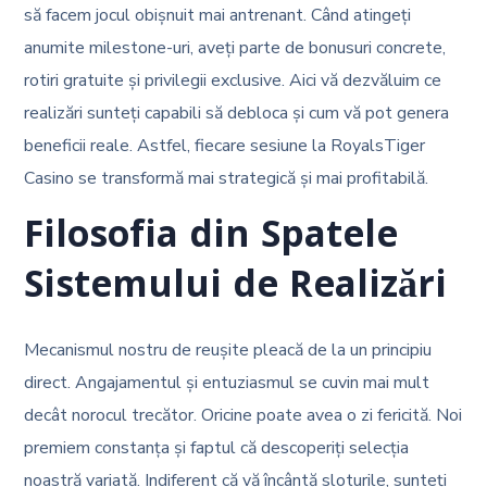
să facem jocul obișnuit mai antrenant. Când atingeți
anumite milestone-uri, aveți parte de bonusuri concrete,
rotiri gratuite și privilegii exclusive. Aici vă dezvăluim ce
realizări sunteți capabili să debloca și cum vă pot genera
beneficii reale. Astfel, fiecare sesiune la RoyalsTiger
Casino se transformă mai strategică și mai profitabilă.
Filosofia din Spatele
Sistemului de Realizări
Mecanismul nostru de reușite pleacă de la un principiu
direct. Angajamentul și entuziasmul se cuvin mai mult
decât norocul trecător. Oricine poate avea o zi fericită. Noi
premiem constanța și faptul că descoperiți selecția
noastră variată. Indiferent că vă încântă sloturile, sunteți