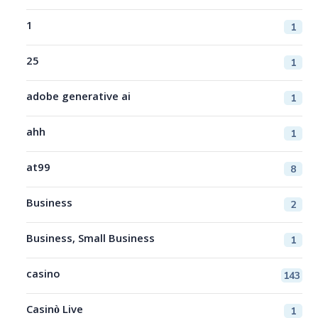
1
1
25
1
adobe generative ai
1
ahh
1
at99
8
Business
2
Business, Small Business
1
casino
143
Casinò Live
1