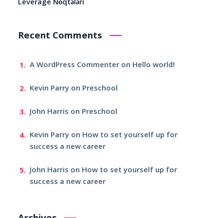
Leverage Nöqtələri
Recent Comments
A WordPress Commenter
on
Hello world!
Kevin Parry
on
Preschool
John Harris
on
Preschool
Kevin Parry
on
How to set yourself up for
success a new career
John Harris
on
How to set yourself up for
success a new career