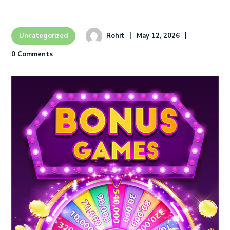
Rohit
May 12, 2026
Uncategorized
0 Comments