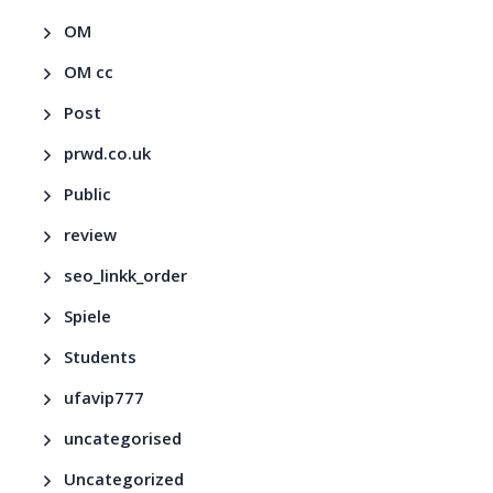
OM
OM cc
Post
prwd.co.uk
Public
review
seo_linkk_order
Spiele
Students
ufavip777
uncategorised
Uncategorized