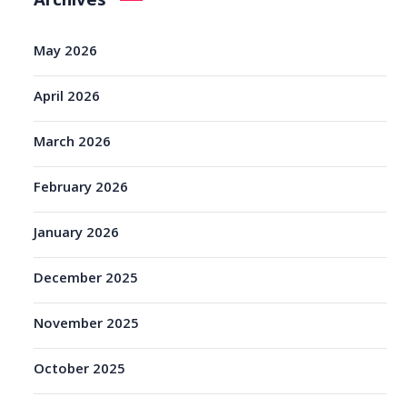
Archives
May 2026
April 2026
March 2026
February 2026
January 2026
December 2025
November 2025
October 2025