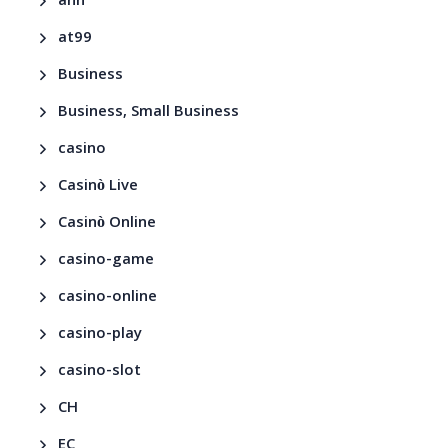
ahh
at99
Business
Business, Small Business
casino
Casinò Live
Casinò Online
casino-game
casino-online
casino-play
casino-slot
CH
EC