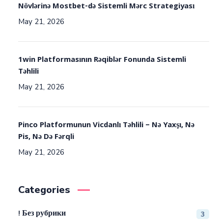
Növlərinə Mostbet-də Sistemli Mərc Strategiyası
May 21, 2026
1win Platformasının Rəqiblər Fonunda Sistemli
Təhlili
May 21, 2026
Pinco Platformunun Vicdanlı Təhlili – Nə Yaxşı, Nə
Pis, Nə Də Fərqli
May 21, 2026
Categories
! Без рубрики
3