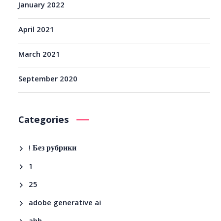
January 2022
April 2021
March 2021
September 2020
Categories
! Без рубрики
1
25
adobe generative ai