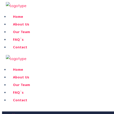
Home
About Us
Our Team
FAQ`s
Contact
Home
About Us
Our Team
FAQ`s
Contact