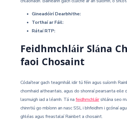
chlaonadh. Baineann gach cluiche ar an suíomh, ó shlota
Gineadóirí Dearbhithe:
Torthaí ar Fáil:
Rátaí RTP:
Feidhmchláir Slána Ch
faoi Chosaint
Códaítear gach teagmháil idir tú féin agus suíomh Rainb
chomhaid aitheantais, agus do shonraí pearsanta eile d
lasmuigh iad a léamh. Tá na
feidhmchláir
shlána seo mar
chinntiú go mbíonn an nasc SSL i bhfeidhm i gcónaí agu
ghléas agus freastalaí Rainbet a chosaint.