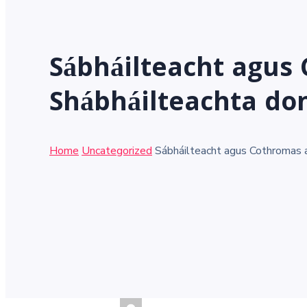
Sábháilteacht agus
Shábháilteachta do
Home
Uncategorized
Sábháilteacht agus Cothromas ag