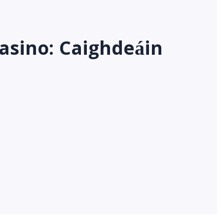
asino: Caighdeáin