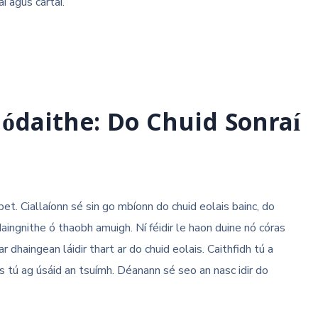
í agus cártaí.
ódaithe: Do Chuid Sonraí
et. Ciallaíonn sé sin go mbíonn do chuid eolais bainc, do
aingnithe ó thaobh amuigh. Ní féidir le haon duine nó córas
 dhaingean láidir thart ar do chuid eolais. Caithfidh tú a
s tú ag úsáid an tsuímh. Déanann sé seo an nasc idir do