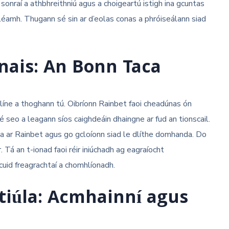
d sonraí a athbhreithniú agus a choigeartú istigh ina gcuntas
 léamh. Thugann sé sin ar d’eolas conas a phróiseálann siad
nais: An Bonn Taca
 ar líne a thoghann tú. Oibríonn Rainbet faoi cheadúnas ón
a é seo a leagann síos caighdeáin dhaingne ar fud an tionscail.
a ar Rainbet agus go gcloíonn siad le dlíthe domhanda. Do
. Tá an t-ionad faoi réir iniúchadh ag eagraíocht
cuid freagrachtaí a chomhlíonadh.
tiúla: Acmhainní agus