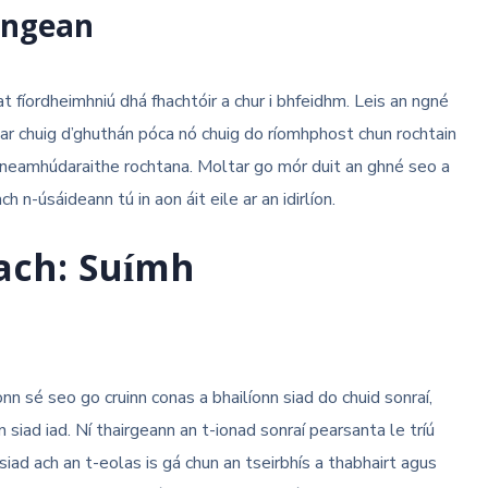
ingean
at fíordheimhniú dhá fhachtóir a chur i bhfeidhm. Leis an ngné
rtear chuig d’ghuthán póca nó chuig do ríomhphost chun rochtain
 neamhúdaraithe rochtana. Moltar go mór duit an ghné seo a
h n-úsáideann tú in aon áit eile ar an idirlíon.
ach: Suímh
nn sé seo go cruinn conas a bhailíonn siad do chuid sonraí,
siad iad. Ní thairgeann an t-ionad sonraí pearsanta le tríú
siad ach an t-eolas is gá chun an tseirbhís a thabhairt agus