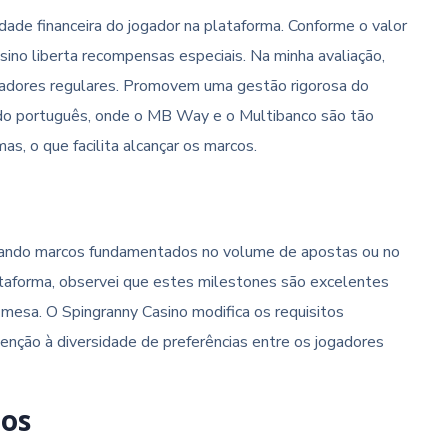
dade financeira do jogador na plataforma. Conforme o valor
ino liberta recompensas especiais. Na minha avaliação,
gadores regulares. Promovem uma gestão rigorosa do
ado português, onde o MB Way e o Multibanco são tão
s, o que facilita alcançar os marcos.
nsando marcos fundamentados no volume de apostas ou no
taforma, observei que estes milestones são excelentes
 mesa. O Spingranny Casino modifica os requisitos
enção à diversidade de preferências entre os jogadores
ios