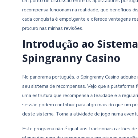
um ponto de discussão entre os apostadores portugu
recompensa funcionam na realidade, que benefícios d
cada conquista é empolgante e oferece vantagens reai
procuro nas minhas revisões.
Introdução ao Sistem
Spingranny Casino
No panorama português, o Spingranny Casino adquire r
seu sistema de recompensas. Vejo que a plataforma fo
uma estrutura que recompensa a lealdade e a regular
sessão podem contribuir para algo mais do que um prém
deste sistema. Torna a atividade de jogo numa avent
Este programa não é igual aos tradicionais cartões d