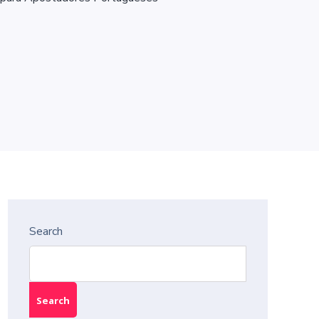
Search
Search