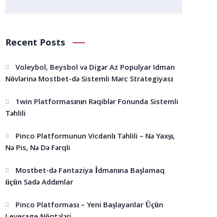
Recent Posts
Voleybol, Beysbol və Digər Az Populyar Idman
Növlərinə Mostbet-də Sistemli Mərc Strategiyası
1win Platformasının Rəqiblər Fonunda Sistemli
Təhlili
Pinco Platformunun Vicdanlı Təhlili – Nə Yaxşı,
Nə Pis, Nə Də Fərqli
Mostbet-də Fantaziya İdmanına Başlamaq
üçün Sadə Addımlar
Pinco Platforması – Yeni Başlayanlar Üçün