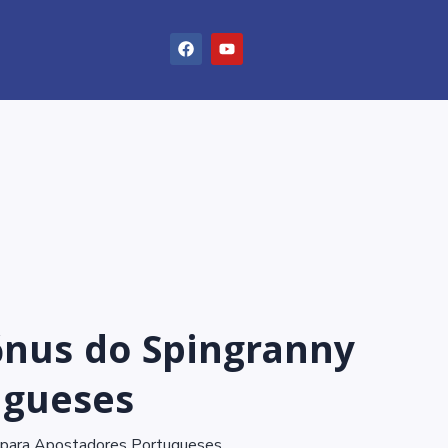
ónus do Spingranny
ugueses
 para Apostadores Portugueses