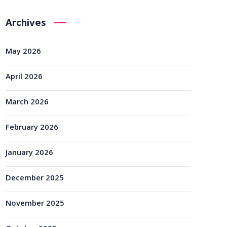
Archives
May 2026
April 2026
March 2026
February 2026
January 2026
December 2025
November 2025