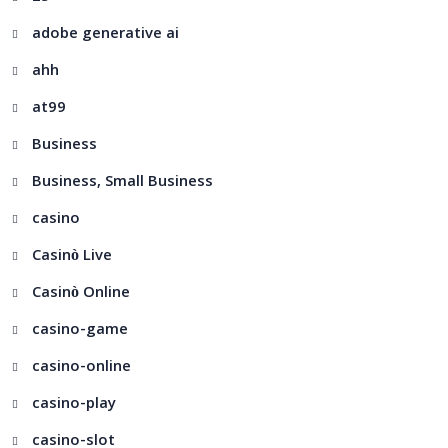
adobe generative ai
ahh
at99
Business
Business, Small Business
casino
Casinò Live
Casinò Online
casino-game
casino-online
casino-play
casino-slot