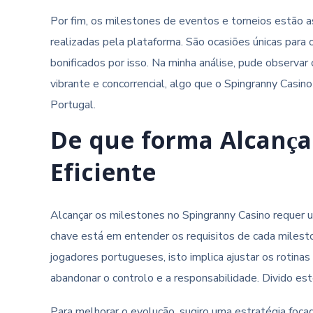
Por fim, os milestones de eventos e torneios estão a
realizadas pela plataforma. São ocasiões únicas para
bonificados por isso. Na minha análise, pude observa
vibrante e concorrencial, algo que o Spingranny Cas
Portugal.
De que forma Alcança
Eficiente
Alcançar os milestones no Spingranny Casino requer um
chave está em entender os requisitos de cada milesto
jogadores portugueses, isto implica ajustar os rotina
abandonar o controlo e a responsabilidade. Divido e
Para melhorar o evolução, sugiro uma estratégia focad