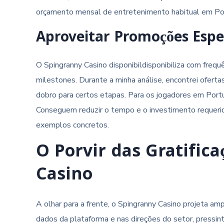
orçamento mensal de entretenimento habitual em Po
Aproveitar Promoções Espec
O Spingranny Casino disponibildisponibiliza com fre
milestones. Durante a minha análise, encontrei ofer
dobro para certos etapas. Para os jogadores em Portug
Conseguem reduzir o tempo e o investimento requeri
exemplos concretos.
O Porvir das Gratific
Casino
A olhar para a frente, o Spingranny Casino projeta a
dados da plataforma e nas direções do setor, pressin