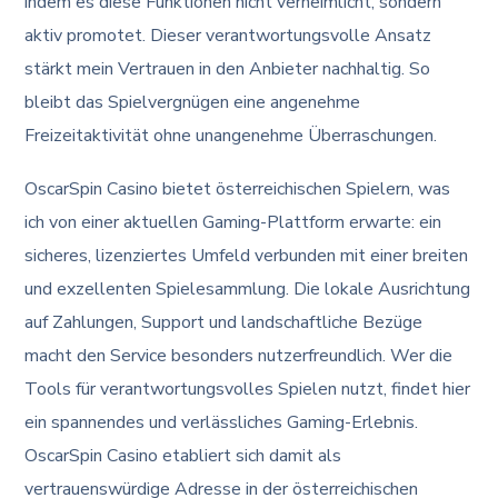
indem es diese Funktionen nicht verheimlicht, sondern
aktiv promotet. Dieser verantwortungsvolle Ansatz
stärkt mein Vertrauen in den Anbieter nachhaltig. So
bleibt das Spielvergnügen eine angenehme
Freizeitaktivität ohne unangenehme Überraschungen.
OscarSpin Casino bietet österreichischen Spielern, was
ich von einer aktuellen Gaming-Plattform erwarte: ein
sicheres, lizenziertes Umfeld verbunden mit einer breiten
und exzellenten Spielesammlung. Die lokale Ausrichtung
auf Zahlungen, Support und landschaftliche Bezüge
macht den Service besonders nutzerfreundlich. Wer die
Tools für verantwortungsvolles Spielen nutzt, findet hier
ein spannendes und verlässliches Gaming-Erlebnis.
OscarSpin Casino etabliert sich damit als
vertrauenswürdige Adresse in der österreichischen