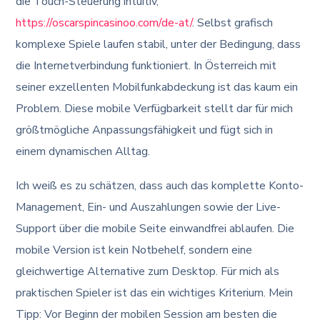
die Touch-Steuerung intuitiv,
https://oscarspincasinoo.com/de-at/
. Selbst grafisch
komplexe Spiele laufen stabil, unter der Bedingung, dass
die Internetverbindung funktioniert. In Österreich mit
seiner exzellenten Mobilfunkabdeckung ist das kaum ein
Problem. Diese mobile Verfügbarkeit stellt dar für mich
größtmögliche Anpassungsfähigkeit und fügt sich in
einem dynamischen Alltag.
Ich weiß es zu schätzen, dass auch das komplette Konto-
Management, Ein- und Auszahlungen sowie der Live-
Support über die mobile Seite einwandfrei ablaufen. Die
mobile Version ist kein Notbehelf, sondern eine
gleichwertige Alternative zum Desktop. Für mich als
praktischen Spieler ist das ein wichtiges Kriterium. Mein
Tipp: Vor Beginn der mobilen Session am besten die