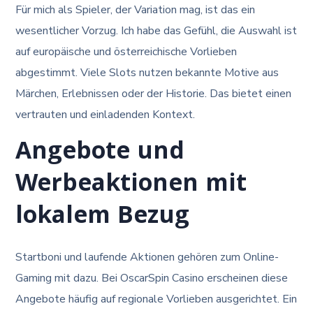
Für mich als Spieler, der Variation mag, ist das ein
wesentlicher Vorzug. Ich habe das Gefühl, die Auswahl ist
auf europäische und österreichische Vorlieben
abgestimmt. Viele Slots nutzen bekannte Motive aus
Märchen, Erlebnissen oder der Historie. Das bietet einen
vertrauten und einladenden Kontext.
Angebote und
Werbeaktionen mit
lokalem Bezug
Startboni und laufende Aktionen gehören zum Online-
Gaming mit dazu. Bei OscarSpin Casino erscheinen diese
Angebote häufig auf regionale Vorlieben ausgerichtet. Ein