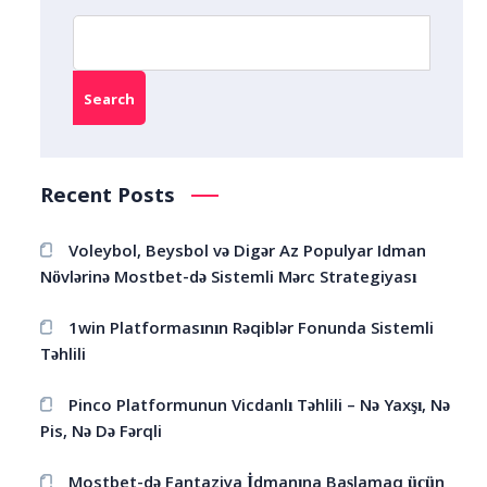
Search
Recent Posts
Voleybol, Beysbol və Digər Az Populyar Idman
Növlərinə Mostbet-də Sistemli Mərc Strategiyası
1win Platformasının Rəqiblər Fonunda Sistemli
Təhlili
Pinco Platformunun Vicdanlı Təhlili – Nə Yaxşı, Nə
Pis, Nə Də Fərqli
Mostbet-də Fantaziya İdmanına Başlamaq üçün