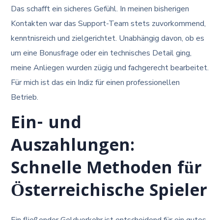
Das schafft ein sicheres Gefühl. In meinen bisherigen
Kontakten war das Support-Team stets zuvorkommend,
kenntnisreich und zielgerichtet. Unabhängig davon, ob es
um eine Bonusfrage oder ein technisches Detail ging,
meine Anliegen wurden zügig und fachgerecht bearbeitet.
Für mich ist das ein Indiz für einen professionellen
Betrieb.
Ein- und
Auszahlungen:
Schnelle Methoden für
Österreichische Spieler