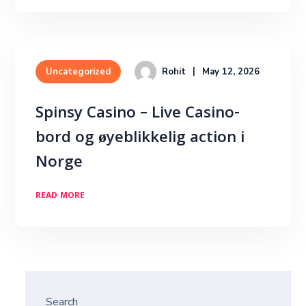
Rohit
May 12, 2026
Uncategorized
Spinsy Casino – Live Casino-
bord og øyeblikkelig action i
Norge
READ MORE
Search