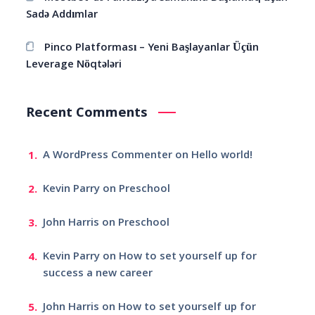
Sadə Addımlar
Pinco Platforması – Yeni Başlayanlar Üçün
Leverage Nöqtələri
Recent Comments
A WordPress Commenter
on
Hello world!
Kevin Parry
on
Preschool
John Harris
on
Preschool
Kevin Parry
on
How to set yourself up for
success a new career
John Harris
on
How to set yourself up for