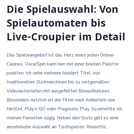
Die Spielauswahl: Von
Spielautomaten bis
Live-Croupier im Detail
Das Spieleangebot ist das Herz eines jeden Online-
Casinos. OscarSpin kann hier mit einer breiten Palette
punkten. Ich sehe mehrere hundert Titel, von
traditionellen Slotmaschinen bis zu zeitgemäßen
Videoautomaten mit ausgefeilten Bonusfeatures.
Besonders nützlich ist der Filter nach Anbietern wie
NetEnt, Play’n GO oder Pragmatic Play. So ermittle ich
meinen Favoriten zügig. Neben den Slots gibt es eine
ansehnliche Auswahl an Tischspielen: Roulette,